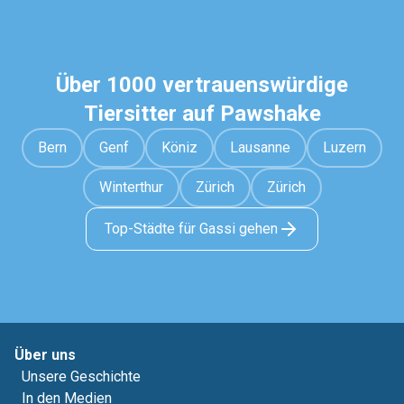
Über 1000 vertrauenswürdige
Tiersitter auf Pawshake
Bern
Genf
Köniz
Lausanne
Luzern
Winterthur
Zürich
Zürich
Top-Städte für Gassi gehen
Über uns
Unsere Geschichte
In den Medien