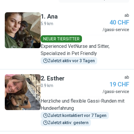
1
.
Ana
ab
40 CHF
5.9 km
A
/gassi-service
NEUER TIERSITTER
Experienced VetNurse and Sitter,
Specialized in Pet Friendly
Zuletzt aktiv vor 3 Tagen
2
.
Esther
ab
19 CHF
0.9 km
E
/gassi-service
Herzliche und flexible Gassi-Runden mit
Hundeerfahrung
Zuletzt kontaktiert vor 7 Tagen
Zuletzt aktiv: gestern