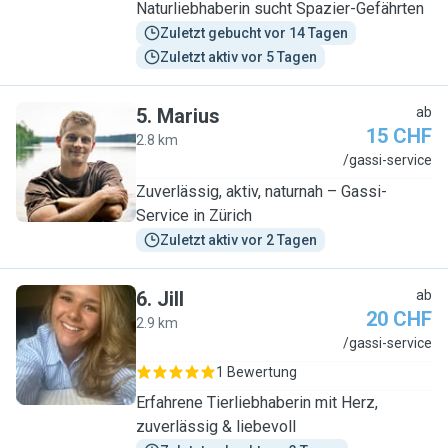
Naturliebhaberin sucht Spazier-Gefährten
Zuletzt gebucht vor 14 Tagen
Zuletzt aktiv vor 5 Tagen
5
.
Marius
ab
15 CHF
2.8 km
M
/gassi-service
Zuverlässig, aktiv, naturnah – Gassi-
Service in Zürich
Zuletzt aktiv vor 2 Tagen
6
.
Jill
ab
20 CHF
2.9 km
J
/gassi-service
1 Bewertung
Erfahrene Tierliebhaberin mit Herz,
zuverlässig & liebevoll