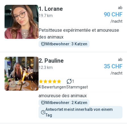
1
.
Lorane
ab
90 CHF
19.7 km
L
/nacht
Petsitteuse expérimentée et amoureuse
des animaux
Mitbewohner: 3 Katzen
2
.
Pauline
ab
35 CHF
12.3 km
P
/nacht
1
4 Bewertungen
Stammgast
amoureuse des animaux
Mitbewohner: 2 Katzen
Antwortet meist innerhalb von einem 
Tag