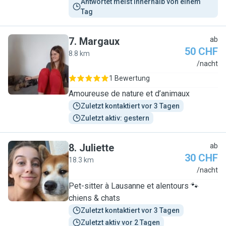
Antwortet meist innerhalb von einem 
Tag
7
.
Margaux
ab
50 CHF
8.8 km
M
/nacht
1 Bewertung
Amoureuse de nature et d’animaux
Zuletzt kontaktiert vor 3 Tagen
Zuletzt aktiv: gestern
8
.
Juliette
ab
30 CHF
18.3 km
J
/nacht
Pet-sitter à Lausanne et alentours 🐾
chiens & chats
Zuletzt kontaktiert vor 3 Tagen
Zuletzt aktiv vor 2 Tagen