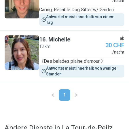
T
/nacht
Caring, Reliable Dog Sitter w/ Garden
Antwortet meist innerhalb von einem 
Tag
16
.
Michelle
ab
30 CHF
13 km
M
/nacht
《Des balades plaine d'amour 》
Antwortet meist innerhalb von wenige 
Stunden
1
Andere Dienste in La Tour-de-Peilz