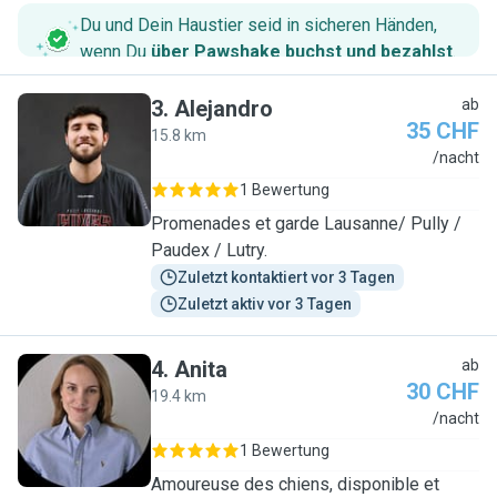
Du und Dein Haustier seid in sicheren Händen,
wenn Du
über Pawshake buchst und bezahlst
.
3
.
Alejandro
ab
35 CHF
15.8 km
A
/nacht
1 Bewertung
Promenades et garde Lausanne/ Pully /
Paudex / Lutry.
Zuletzt kontaktiert vor 3 Tagen
Zuletzt aktiv vor 3 Tagen
4
.
Anita
ab
30 CHF
19.4 km
A
/nacht
1 Bewertung
Amoureuse des chiens, disponible et