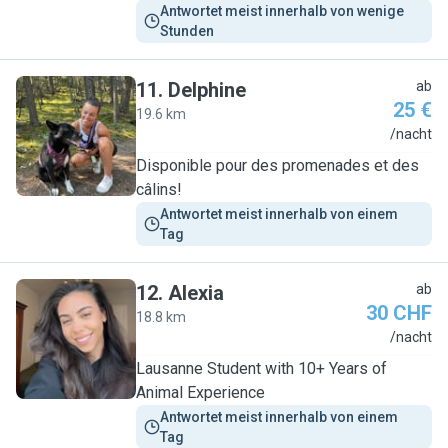
Antwortet meist innerhalb von wenige 
Stunden
11
.
Delphine
ab
25 €
19.6 km
D
/nacht
Disponible pour des promenades et des
câlins!
Antwortet meist innerhalb von einem 
Tag
12
.
Alexia
ab
30 CHF
18.8 km
A
/nacht
Lausanne Student with 10+ Years of
Animal Experience
Antwortet meist innerhalb von einem 
Tag