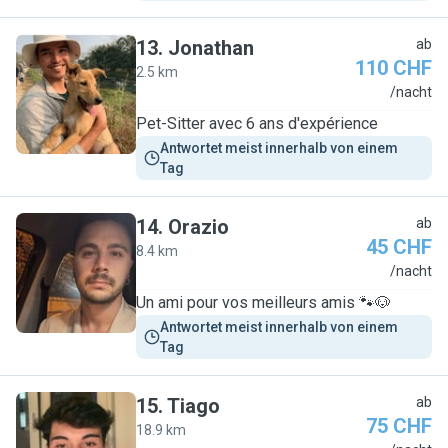
13
.
Jonathan
ab
110 CHF
2.5 km
J
/nacht
Pet-Sitter avec 6 ans d'expérience
Antwortet meist innerhalb von einem 
Tag
14
.
Orazio
ab
45 CHF
8.4 km
O
/nacht
Un ami pour vos meilleurs amis 🐾🐶
Antwortet meist innerhalb von einem 
Tag
15
.
Tiago
ab
75 CHF
18.9 km