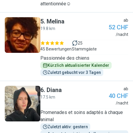
attentionnée☺️
5
.
Melina
ab
52 CHF
19.8 km
M
/nacht
25
45 Bewertungen
Stammgäste
Passionnée des chiens
Kürzlich aktualisierter Kalender
Zuletzt gebucht vor 3 Tagen
6
.
Diana
ab
40 CHF
17.5 km
D
/nacht
Promenades et soins adaptés à chaque
animal
Zuletzt aktiv: gestern