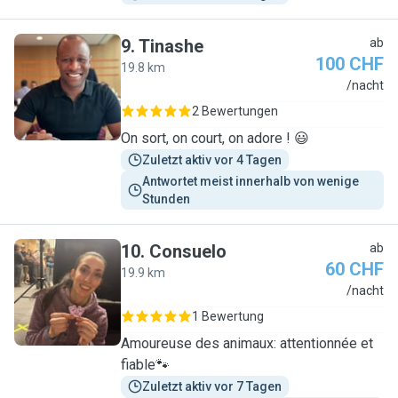
9
.
Tinashe
ab
100 CHF
19.8 km
T
/nacht
2 Bewertungen
On sort, on court, on adore ! 😃
Zuletzt aktiv vor 4 Tagen
Antwortet meist innerhalb von wenige 
Stunden
10
.
Consuelo
ab
60 CHF
19.9 km
C
/nacht
1 Bewertung
Amoureuse des animaux: attentionnée et
fiable🐾
Zuletzt aktiv vor 7 Tagen