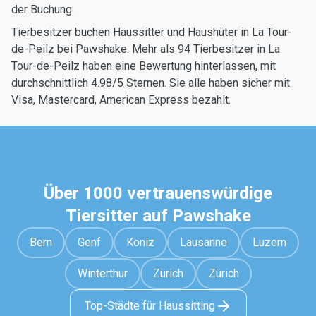
der Buchung.
Tierbesitzer buchen Haussitter und Haushüter in La Tour-
de-Peilz bei Pawshake. Mehr als 94 Tierbesitzer in La
Tour-de-Peilz haben eine Bewertung hinterlassen, mit
durchschnittlich 4.98/5 Sternen. Sie alle haben sicher mit
Visa, Mastercard, American Express bezahlt.
Über 1000 vertrauenswürdige
Tiersitter auf Pawshake
Bern
Genf
Köniz
Lausanne
Luzern
Winterthur
Zürich
Zürich
Top-Städte für Haussitting