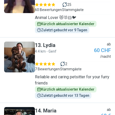
25
60 Bewertungen
Stammgäste
Animal Lover 😻🐰🐹🐦
Kürzlich aktualisierter Kalender
Zuletzt gebucht vor 9 Tagen
13
.
Lydia
ab
60 CHF
4.4 km - Genf
L
/nacht
2
7 Bewertungen
Stammgäste
Reliable and caring petsitter for your furry
friends
Kürzlich aktualisierter Kalender
Zuletzt gebucht vor 13 Tagen
14
.
Maria
ab