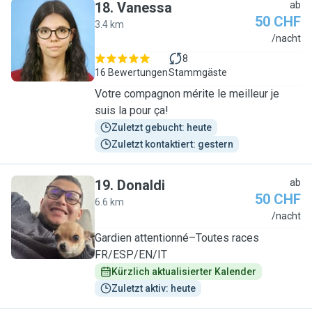
18
.
Vanessa
ab
50 CHF
3.4 km
V
/nacht
8
16 Bewertungen
Stammgäste
Votre compagnon mérite le meilleur je
suis la pour ça!
Zuletzt gebucht: heute
Zuletzt kontaktiert: gestern
19
.
Donaldi
ab
50 CHF
6.6 km
D
/nacht
Gardien attentionné–Toutes races
FR/ESP/EN/IT
Kürzlich aktualisierter Kalender
Zuletzt aktiv: heute