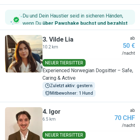
Du und Dein Haustier seid in sicheren Händen,
wenn Du
über Pawshake buchst und bezahlst
.
3
.
Vilde Lia
ab
50 €
10.2 km
V
/nacht
NEUER TIERSITTER
Experienced Norwegian Dogsitter – Safe,
Caring & Active
Zuletzt aktiv: gestern
Mitbewohner: 1 Hund
4
.
Igor
ab
70 CHF
6.5 km
I
/nacht
NEUER TIERSITTER