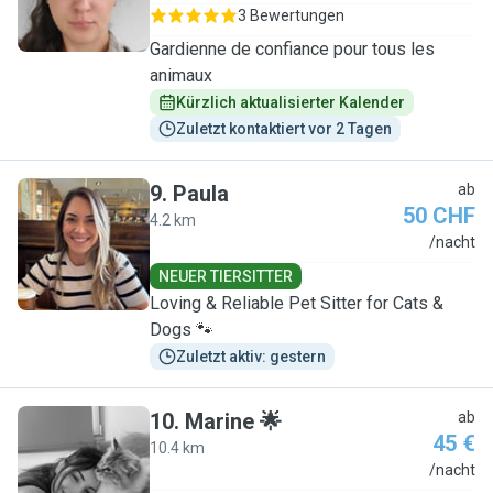
3 Bewertungen
Gardienne de confiance pour tous les
animaux
Kürzlich aktualisierter Kalender
Zuletzt kontaktiert vor 2 Tagen
9
.
Paula
ab
50 CHF
4.2 km
P
/nacht
NEUER TIERSITTER
Loving & Reliable Pet Sitter for Cats &
Dogs 🐾
Zuletzt aktiv: gestern
10
.
Marine 🌟
ab
45 €
10.4 km
M
/nacht