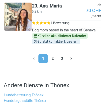
20
.
Ana-Maria
ab
70 CHF
5.2 km
A
/nacht
1 Bewertung
Dog mom based in the heart of Geneva
Kürzlich aktualisierter Kalender
Zuletzt kontaktiert: gestern
1
2
3
Andere Dienste in Thônex
Hundebetreuung Thônex
Hundetagesstätte Thônex