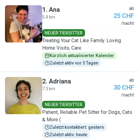
1
.
Ana
ab
25 CHF
5.4 km
A
/nacht
NEUER TIERSITTER
Treating Your Cat Like Family. Loving
Home Visits, Care
Kürzlich aktualisierter Kalender
Zuletzt aktiv vor 3 Tagen
2
.
Adriana
ab
30 CHF
7.3 km
A
/nacht
NEUER TIERSITTER
Patient, Reliable Pet Sitter for Dogs, Cats
& More (
Zuletzt kontaktiert: gestern
Zuletzt aktiv: heute