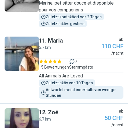
Marine, pet sitter douce et disponible
pour vos compagnons
Zuletzt kontaktiert vor 2 Tagen
Zuletzt aktiv: gestern
11
.
Maria
ab
110 CHF
5.7 km
M
/nacht
7
15 Bewertungen
Stammgäste
All Animals Are Loved
Zuletzt aktiv vor 10 Tagen
Antwortet meist innerhalb von wenige 
Stunden
12
.
Zoé
ab
50 CHF
6.7 km
Z
/nacht