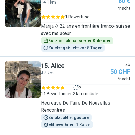
60 €
14.1 km
M
/nacht
1 Bewertung
Marija // 22 ans en frontière franco-suisse
avec ma sœur
Kürzlich aktualisierter Kalender
Zuletzt gebucht vor 8 Tagen
15
.
Alice
ab
50 CHF
4.8 km
A
/nacht
2
11 Bewertungen
Stammgäste
Heureuse De Faire De Nouvelles
Rencontres
Zuletzt aktiv: gestern
Mitbewohner: 1 Katze