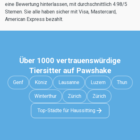
eine Bewertung hinterlassen, mit durchschnittlich 4.98/5
Sternen. Sie alle haben sicher mit Visa, Mastercard,
American Express bezahlt.
Über 1000 vertrauenswürdige
Tiersitter auf Pawshake
Genf
Köniz
Lausanne
Luzern
Thun
Winterthur
Zürich
Zürich
Top-Städte für Haussitting