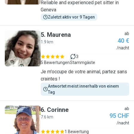
Reliable and experienced pet sitter in
Geneva
Zuletzt aktiv vor 9 Tagen
5
.
Maurena
ab
40 €
1.9 km
M
/nacht
3
5 Bewertungen
Stammgäste
Je m'occupe de votre animal, partez sans
craintes !
Antwortet meist innerhalb von einem 
Tag
6
.
Corinne
ab
95 CHF
7.6 km
C
/nacht
1 Bewertung