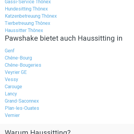
Gassi-Service Thônex
Hundesitting Thônex
Katzenbetreuung Thônex
Tierbetreuung Thônex
Haussitter Thônex
Pawshake bietet auch Haussitting in
Genf
Chêne-Bourg
Chêne-Bougeries
Veyrier GE
Vessy
Carouge
Lancy
Grand-Saconnex
Plan-les-Ouates
Vernier
Warum Haussitting?