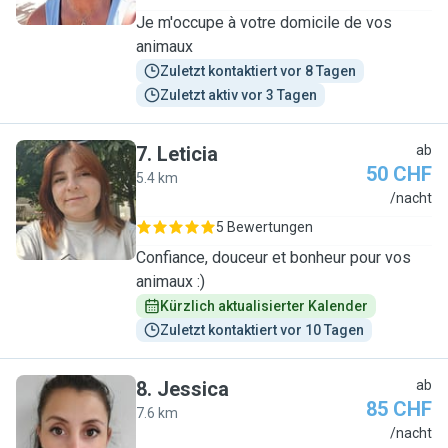
Je m'occupe à votre domicile de vos
animaux
Zuletzt kontaktiert vor 8 Tagen
Zuletzt aktiv vor 3 Tagen
7
.
Leticia
ab
50 CHF
5.4 km
L
/nacht
5 Bewertungen
Confiance, douceur et bonheur pour vos
animaux :)
Kürzlich aktualisierter Kalender
Zuletzt kontaktiert vor 10 Tagen
8
.
Jessica
ab
85 CHF
7.6 km
J
/nacht