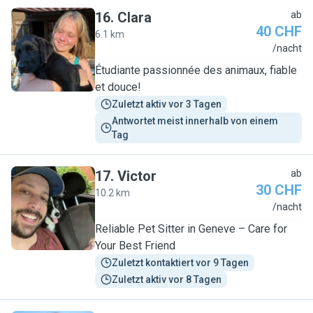
16
.
Clara
ab
40 CHF
6.1 km
C
/nacht
Étudiante passionnée des animaux, fiable
et douce!
Zuletzt aktiv vor 3 Tagen
Antwortet meist innerhalb von einem 
Tag
17
.
Victor
ab
30 CHF
10.2 km
V
/nacht
Reliable Pet Sitter in Geneve – Care for
Your Best Friend
Zuletzt kontaktiert vor 9 Tagen
Zuletzt aktiv vor 8 Tagen