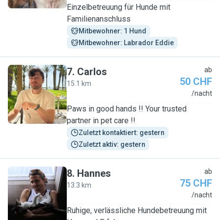
Einzelbetreuung für Hunde mit
Familienanschluss
Mitbewohner: 1 Hund
Mitbewohner: Labrador Eddie
7
.
Carlos
ab
50 CHF
15.1 km
C
/nacht
Paws in good hands !! Your trusted
partner in pet care !!
Zuletzt kontaktiert: gestern
Zuletzt aktiv: gestern
8
.
Hannes
ab
75 CHF
13.3 km
H
/nacht
Ruhige, verlässliche Hundebetreuung mit