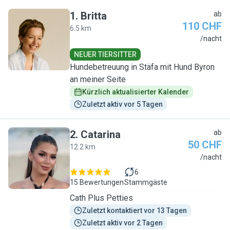
1
.
Britta
ab
110 CHF
6.5 km
B
/nacht
NEUER TIERSITTER
Hundebetreuung in Stäfa mit Hund Byron
an meiner Seite
Kürzlich aktualisierter Kalender
Zuletzt aktiv vor 5 Tagen
2
.
Catarina
ab
50 CHF
12.2 km
C
/nacht
6
15 Bewertungen
Stammgäste
Cath Plus Petties
Zuletzt kontaktiert vor 13 Tagen
Zuletzt aktiv vor 2 Tagen