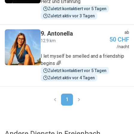
Herz und Erfahrung
Zuletzt kontaktiert vor 5 Tagen
Zuletzt aktiv vor 3 Tagen
9
.
Antonella
ab
50 CHF
12.9 km
A
/nacht
I let myself be smelled and a friendship
begins 🌈
Zuletzt kontaktiert vor 5 Tagen
Zuletzt aktiv vor 4 Tagen
1
Andere Dienste in Freienbach