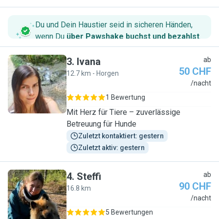
Du und Dein Haustier seid in sicheren Händen,
wenn Du
über Pawshake buchst und bezahlst
.
3
.
Ivana
ab
50 CHF
12.7 km - Horgen
I
/nacht
1 Bewertung
Mit Herz für Tiere – zuverlässige
Betreuung für Hunde
Zuletzt kontaktiert: gestern
Zuletzt aktiv: gestern
4
.
Steffi
ab
90 CHF
16.8 km
S
/nacht
5 Bewertungen