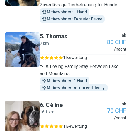
Zuverlässige Tierbetreuung für Hunde
Mitbewohner: 1 Hund
Mitbewohner: Eurasier Eevee
5
.
Thomas
ab
80 CHF
7 km
T
/nacht
1 Bewertung
🐾 A Loving Family Stay Between Lake
and Mountains
Mitbewohner: 1 Hund
Mitbewohner: mix breed  Ivory 
6
.
Céline
ab
70 CHF
16.1 km
C
/nacht
1 Bewertung