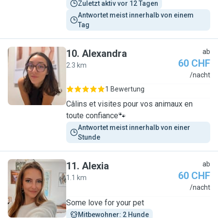
Zuletzt aktiv vor 12 Tagen
Antwortet meist innerhalb von einem 
Tag
10
.
Alexandra
ab
60 CHF
2.3 km
A
/nacht
1 Bewertung
Câlins et visites pour vos animaux en
toute confiance🐾
Antwortet meist innerhalb von einer 
Stunde
11
.
Alexia
ab
60 CHF
1.1 km
A
/nacht
Some love for your pet
Mitbewohner: 2 Hunde