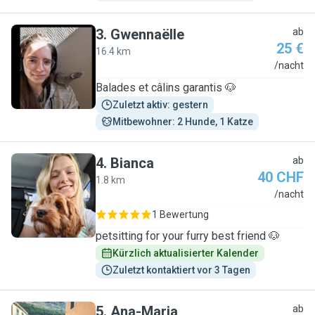
3
.
Gwennaëlle
ab
25 €
16.4 km
G
/nacht
Balades et câlins garantis 🐶
Zuletzt aktiv: gestern
Mitbewohner: 2 Hunde, 1 Katze
4
.
Bianca
ab
40 CHF
1.8 km
B
/nacht
1 Bewertung
petsitting for your furry best friend 🐶
Kürzlich aktualisierter Kalender
Zuletzt kontaktiert vor 3 Tagen
5
.
Ana-Maria
ab