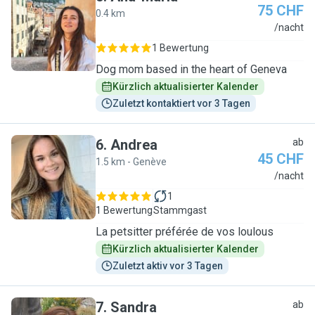
75 CHF
0.4 km
A
/nacht
1 Bewertung
Dog mom based in the heart of Geneva
Kürzlich aktualisierter Kalender
Zuletzt kontaktiert vor 3 Tagen
6
.
Andrea
ab
45 CHF
1.5 km - Genève
A
/nacht
1
1 Bewertung
Stammgast
La petsitter préférée de vos loulous
Kürzlich aktualisierter Kalender
Zuletzt aktiv vor 3 Tagen
7
.
Sandra
ab