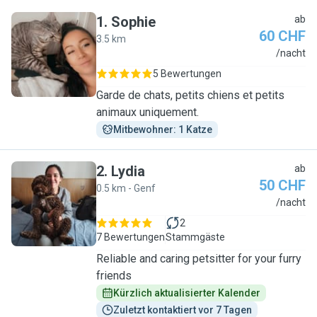
1
.
Sophie
ab
60 CHF
3.5 km
S
/nacht
5 Bewertungen
Garde de chats, petits chiens et petits
animaux uniquement.
Mitbewohner: 1 Katze
2
.
Lydia
ab
50 CHF
0.5 km - Genf
L
/nacht
2
7 Bewertungen
Stammgäste
Reliable and caring petsitter for your furry
friends
Kürzlich aktualisierter Kalender
Zuletzt kontaktiert vor 7 Tagen