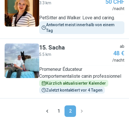
50 CHF
3.3 km
M
/nacht
PetSitter and Walker. Love and caring.
Antwortet meist innerhalb von einem 
Tag
15
.
Sacha
ab
48 €
5.5 km
S
/nacht
Promeneur Éducateur
Comportementaliste canin professionnel
Kürzlich aktualisierter Kalender
Zuletzt kontaktiert vor 4 Tagen
1
2