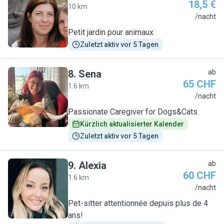
18,5 €
10 km
S
/nacht
Petit jardin pour animaux
Zuletzt aktiv vor 5 Tagen
8
.
Sena
ab
65 CHF
1.6 km
S
/nacht
Passionate Caregiver for Dogs&Cats
Kürzlich aktualisierter Kalender
Zuletzt aktiv vor 5 Tagen
9
.
Alexia
ab
60 CHF
1.6 km
A
/nacht
Pet-sitter attentionnée depuis plus de 4
ans!