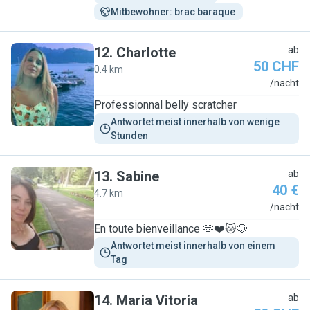
Mitbewohner: brac baraque 
12
.
Charlotte
ab
50 CHF
0.4 km
C
/nacht
Professionnal belly scratcher
Antwortet meist innerhalb von wenige 
Stunden
13
.
Sabine
ab
40 €
4.7 km
S
/nacht
En toute bienveillance 🫶❤️🐱🐶
Antwortet meist innerhalb von einem 
Tag
14
.
Maria Vitoria
ab