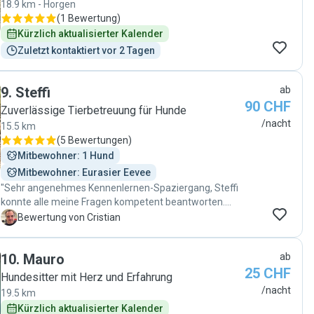
18.9 km - Horgen
plenty of experience around dogs. Moreover, already
(
1 Bewertung
)
from the start she came off as very professional -
Kürzlich aktualisierter Kalender
asking for the right questions around our puppy’s
daily life. Couldn’t recommend her more and we will
Zuletzt kontaktiert vor 2 Tagen
definitely book her again! "
9
.
Steffi
ab
90 CHF
Zuverlässige Tierbetreuung für Hunde
/nacht
15.5 km
(
5 Bewertungen
)
Mitbewohner: 1 Hund
Mitbewohner: Eurasier Eevee
"Sehr angenehmes Kennenlernen-Spaziergang, Steffi
konnte alle meine Fragen kompetent beantworten.
Nach dem guten Eindruck habe ich Steffi Baloo
C
Bewertung von Cristian
anvertraut. Steffi hat täglich über Baloo berichtet, was
mir und meiner Familie sehr gut gefallen hat. Beim
10
.
Mauro
ab
Abholung war Baloo happy und in einer sehr guten
25 CHF
Form. Ich empfehle Steffi als Hundebetreuerin
Hundesitter mit Herz und Erfahrung
herzlichst weiter!!"
/nacht
19.5 km
Kürzlich aktualisierter Kalender