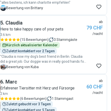
"alles bestens, ich kann charlotte empfehlen"
B
Bewertung von Brittany
5
.
Claudia
ab
79 CHF
Here to take happy care of your pets
/nacht
3.6 km
(
15 Bewertungen
)
3
Stammgäste
Kürzlich aktualisierter Kalender
Zuletzt kontaktiert vor 2 Tagen
"Claudia is now my dog’s best friend in Berlin. Claudia
did a great job. Our doggie was in really good hands for
2days. We had perfect communication with Claudia
K
Bewertung von Kuba
before and during her supervision on our dog. I can
highly recommend Claudia cause she is humble and
6
.
Marc
ab
professional dog sitter."
60 CHF
Erfahrener Tiersitter mit Herz und Fürsorge
/nacht
2 km
(
6 Bewertungen
)
1
Stammgast
Zuletzt gebucht vor 3 Tagen
Zuletzt kontaktiert vor 5 Tagen