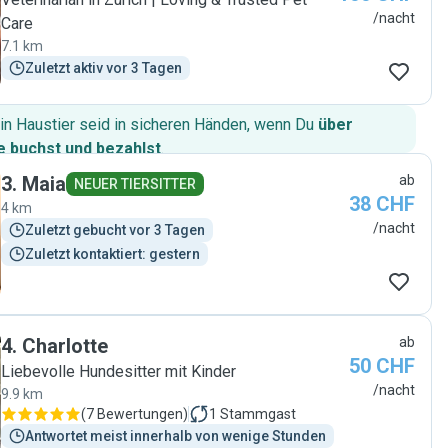
/nacht
Care
7.1 km
Zuletzt aktiv vor 3 Tagen
in Haustier seid in sicheren Händen, wenn Du
über
 buchst und bezahlst
.
3
.
Maia
ab
NEUER TIERSITTER
38 CHF
4 km
/nacht
Zuletzt gebucht vor 3 Tagen
Zuletzt kontaktiert: gestern
4
.
Charlotte
ab
50 CHF
Liebevolle Hundesitter mit Kinder
/nacht
9.9 km
(
7 Bewertungen
)
1
Stammgast
Antwortet meist innerhalb von wenige Stunden