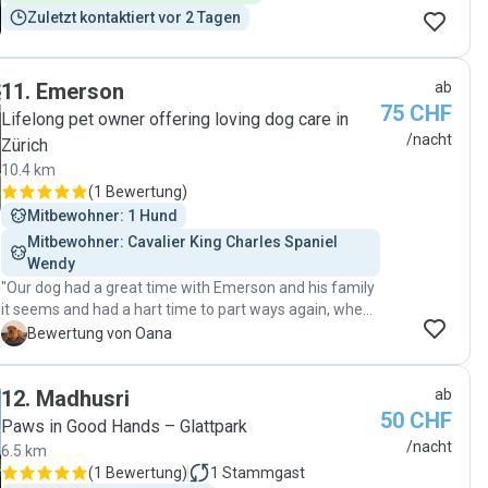
Zuletzt kontaktiert vor 2 Tagen
11
.
Emerson
ab
75 CHF
Lifelong pet owner offering loving dog care in
/nacht
Zürich
10.4 km
(
1 Bewertung
)
Mitbewohner: 1 Hund
Mitbewohner: Cavalier King Charles Spaniel 
Wendy
"Our dog had a great time with Emerson and his family
it seems and had a hart time to part ways again, when I
came to pick him up. Very thankful for the great and
O
Bewertung von Oana
loving care he received during our leave. Thank you!"
12
.
Madhusri
ab
50 CHF
Paws in Good Hands – Glattpark
/nacht
6.5 km
(
1 Bewertung
)
1
Stammgast