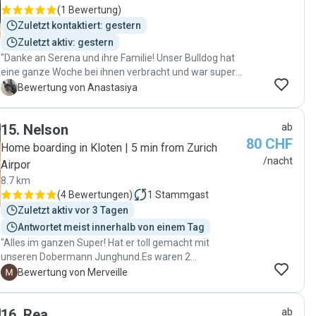
(
1 Bewertung
)
Zuletzt kontaktiert: gestern
Zuletzt aktiv: gestern
"Danke an Serena und ihre Familie! Unser Bulldog hat
eine ganze Woche bei ihnen verbracht und war super
happy. Wir haben viele Fotos bekommen und konnten
A
Bewertung von Anastasiya
sehen, dass es ihm richtig gut geht. Ich war total
entspannt und hatte gar keine Sorgen. Wir kommen
15
.
Nelson
ab
auf jeden Fall sehr gerne wieder!"
80 CHF
Home boarding in Kloten | 5 min from Zurich
/nacht
Airpor
8.7 km
(
4 Bewertungen
)
1
Stammgast
Zuletzt aktiv vor 3 Tagen
Antwortet meist innerhalb von einem Tag
"Alles im ganzen Super! Hat er toll gemacht mit
unseren Dobermann Junghund.Es waren 2
Übernachtungen, wir haben täglich Bilder Videos
M
Bewertung von Merveille
erhalten. "
16
.
Rea
ab