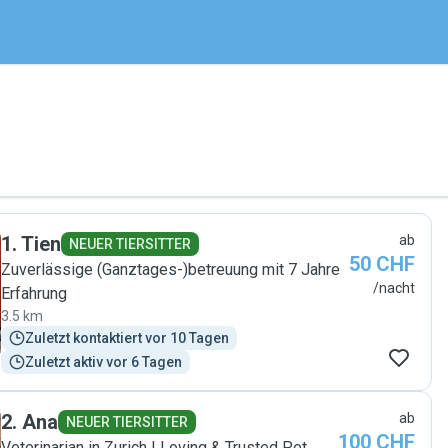
1
.
Tien
ab
NEUER TIERSITTER
50 CHF
Zuverlässige (Ganztages-)betreuung mit 7 Jahre
/nacht
Erfahrung
3.5 km
Zuletzt kontaktiert vor 10 Tagen
Zuletzt aktiv vor 6 Tagen
2
.
Ana
ab
NEUER TIERSITTER
100 CHF
Veterinarian in Zurich | Loving & Trusted Pet