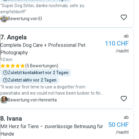
"Super Dog Sitter, danke nochmals. sehr zu
empfehlen!!!"
E
Bewertung von El
7
.
Angela
ab
110 CHF
Complete Dog Care + Professional Pet
/nacht
Photography
10 km
(
5 Bewertungen
)
Zuletzt kontaktiert vor 2 Tagen
Zuletzt aktiv vor 2 Tagen
"It was our first time to use a dogsitter from
pawshake and we could not have been luckier to find
Angela! Angela and her family are so kind and
H
Bewertung von Henrietta
offered the perfect environment for our very
energetic miniature poodle puppy. Angela shared a
8
.
Ivana
ab
lot of updates and was very active with our pup -
50 CHF
providing him with new fun experiences. Our puppy
Mit Herz für Tiere – zuverlässige Betreuung für
was so relaxed and well adjusted when we picked
/nacht
Hunde
him up - which was a definite sign that Angela has