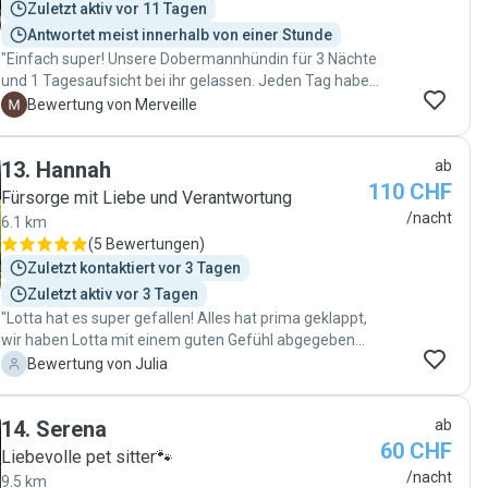
Zuletzt aktiv vor 11 Tagen
Antwortet meist innerhalb von einer Stunde
"Einfach super! Unsere Dobermannhündin für 3 Nächte
und 1 Tagesaufsicht bei ihr gelassen. Jeden Tag haben
wir Updates inkl. Fotos erhalten. Unkompliziert und sie
M
Bewertung von Merveille
hat mitgedacht, sodass nichts vergessen ging. Werden
auf jeden Fall wieder buchen. Auch standorttechnisch 8
13
.
Hannah
ab
min vom Flughafen entfernt."
110 CHF
Fürsorge mit Liebe und Verantwortung
/nacht
6.1 km
(
5 Bewertungen
)
Zuletzt kontaktiert vor 3 Tagen
Zuletzt aktiv vor 3 Tagen
"Lotta hat es super gefallen! Alles hat prima geklappt,
wir haben Lotta mit einem guten Gefühl abgegeben
und als ausgeglichenen fröhlichen Hund wieder
J
Bewertung von Julia
abgeholt! Was will man mehr ?👍🥰"
14
.
Serena
ab
60 CHF
Liebevolle pet sitter🐾
/nacht
9.5 km