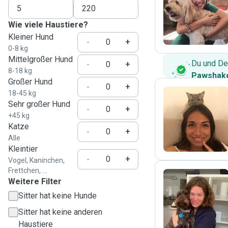
A
Wie viele Haustiere?
Kleiner Hund
-
+
0-8 kg
Mittelgroßer Hund
Du und De
-
+
8-18 kg
Pawshake
Großer Hund
-
+
18-45 kg
Sehr großer Hund
-
+
M
+45 kg
Katze
-
+
Alle
Kleintier
-
+
Vogel, Kaninchen,
Frettchen, ...
Weitere Filter
Sitter hat keine Hunde
C
Sitter hat keine anderen
Haustiere