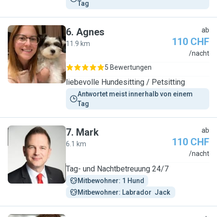
Tag
6
.
Agnes
ab
110 CHF
11.9 km
A
/nacht
5 Bewertungen
liebevolle Hundesitting / Petsitting
Antwortet meist innerhalb von einem 
Tag
7
.
Mark
ab
110 CHF
6.1 km
M
/nacht
Tag- und Nachtbetreuung 24/7
Mitbewohner: 1 Hund
Mitbewohner: Labrador  Jack 