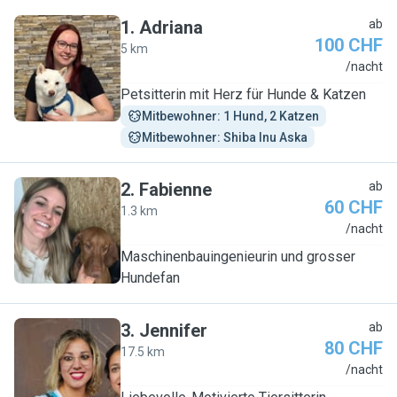
1
.
Adriana
ab
100 CHF
5 km
A
/nacht
Petsitterin mit Herz für Hunde & Katzen
Mitbewohner: 1 Hund, 2 Katzen
Mitbewohner: Shiba Inu Aska
2
.
Fabienne
ab
60 CHF
1.3 km
F
/nacht
Maschinenbauingenieurin und grosser
Hundefan
3
.
Jennifer
ab
80 CHF
17.5 km
J
/nacht