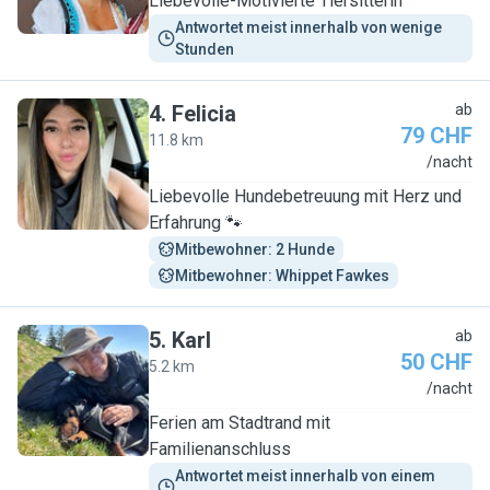
Liebevolle-Motivierte Tiersitterin
Antwortet meist innerhalb von wenige 
Stunden
4
.
Felicia
ab
79 CHF
11.8 km
F
/nacht
Liebevolle Hundebetreuung mit Herz und
Erfahrung 🐾
Mitbewohner: 2 Hunde
Mitbewohner: Whippet Fawkes
5
.
Karl
ab
50 CHF
5.2 km
K
/nacht
Ferien am Stadtrand mit
Familienanschluss
Antwortet meist innerhalb von einem 