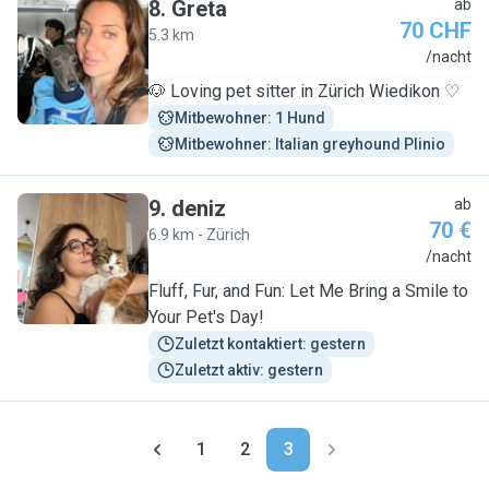
8
.
Greta
ab
70 CHF
5.3 km
G
/nacht
🐶 Loving pet sitter in Zürich Wiedikon ♡
Mitbewohner: 1 Hund
Mitbewohner: Italian greyhound Plinio
9
.
deniz
ab
70 €
6.9 km - Zürich
D
/nacht
Fluff, Fur, and Fun: Let Me Bring a Smile to
Your Pet's Day!
Zuletzt kontaktiert: gestern
Zuletzt aktiv: gestern
1
2
3