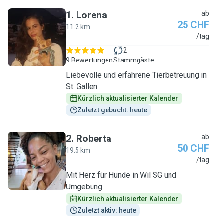
1
.
Lorena
ab
25 CHF
11.2 km
L
/tag
2
9 Bewertungen
Stammgäste
Liebevolle und erfahrene Tierbetreuung in
St. Gallen
Kürzlich aktualisierter Kalender
Zuletzt gebucht: heute
2
.
Roberta
ab
50 CHF
19.5 km
R
/tag
Mit Herz für Hunde in Wil SG und
Umgebung
Kürzlich aktualisierter Kalender
Zuletzt aktiv: heute