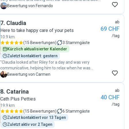
very flexible and easygoing for the whole organization.
F
Bewertung von Fernando
I will for sure reach out to him again."
7
.
Claudia
ab
69 CHF
Here to take happy care of your pets
/tag
10.9 km
(
15 Bewertungen
)
3
Stammgäste
Kürzlich aktualisierter Kalender
Zuletzt kontaktiert: gestern
"Claudia looked after Riley for a day and was very
communicative, helping him to relax when he was
nervous at first. We got some nice photos too helping
C
Bewertung von Carmen
us to feel reassured. "
8
.
Catarina
ab
40 CHF
Cath Plus Petties
/tag
19.9 km
(
15 Bewertungen
)
6
Stammgäste
Zuletzt kontaktiert vor 13 Tagen
Zuletzt aktiv vor 2 Tagen