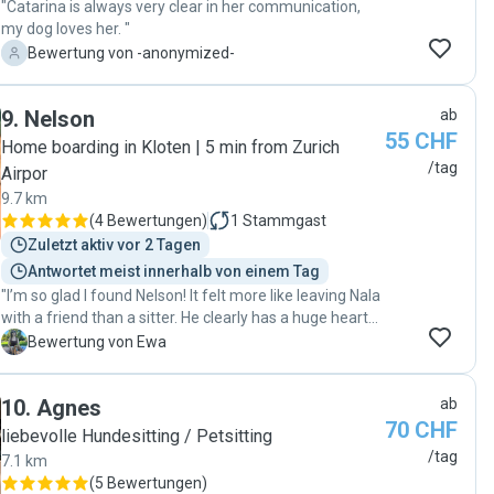
"Catarina is always very clear in her communication,
my dog loves her. "
-
Bewertung von -anonymized-
9
.
Nelson
ab
55 CHF
Home boarding in Kloten | 5 min from Zurich
/tag
Airpor
9.7 km
(
4 Bewertungen
)
1
Stammgast
Zuletzt aktiv vor 2 Tagen
Antwortet meist innerhalb von einem Tag
"I’m so glad I found Nelson! It felt more like leaving Nala
with a friend than a sitter. He clearly has a huge heart
for animals—Nala warmed up to him immediately. I also
E
Bewertung von Ewa
really appreciated that he asked all about her routine
before the booking; it shows he truly cares about the
10
.
Agnes
ab
dog's comfort. Highly recommend him!"
70 CHF
liebevolle Hundesitting / Petsitting
/tag
7.1 km
(
5 Bewertungen
)