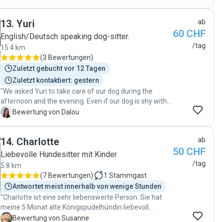
13
.
Yuri
ab
60 CHF
English/Deutsch speaking dog-sitter.
/tag
15.4 km
(
3 Bewertungen
)
Zuletzt gebucht vor 12 Tagen
Zuletzt kontaktiert: gestern
"We asked Yuri to take care of our dog during the
afternoon and the evening. Even if our dog is shy with
new people, she felt good and relaxed with Yuri and
D
Bewertung von Dalou
enjoyed hugs and cuddling. We're very happy and
recommend Yuri."
14
.
Charlotte
ab
50 CHF
Liebevolle Hundesitter mit Kinder
/tag
5.8 km
(
7 Bewertungen
)
1
Stammgast
Antwortet meist innerhalb von wenige Stunden
"Charlotte ist eine sehr liebenswerte Person. Sie hat
meine 5 Monat alte Königspudelhündin liebevoll
betreut. Sie kann die Hunde sehr gut lesen und spürt
S
Bewertung von Susanne