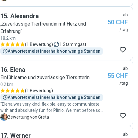
gut, was sie brauchen. Sie hat mir auch genaue Infos
gegeben, wie es beim Sitting ergangen ist. Danke
15
.
Alexandra
ab
Charlotte"
50 CHF
„Zuverlässige Tierfreundin mit Herz und
/tag
Erfahrung“
18.2 km
(
1 Bewertung
)
1
Stammgast
Antwortet meist innerhalb von wenige Stunden
16
.
Elena
ab
55 CHF
Einfühlsame und zuverlässige Tiersitterin
/tag
0.2 km
(
1 Bewertung
)
Antwortet meist innerhalb von wenige Stunden
"Elena was very kind, flexible, easy to communicate
with and absolutely fun for Plínio. We met before so
she could meet Plínio and explain how to treat him, and
G
Bewertung von Greta
the day was just great for him. Elena took good care of
Plínio (water, food, playtime, sleep time, ect..) Highly
17
.
Werner
ab
recommended!"