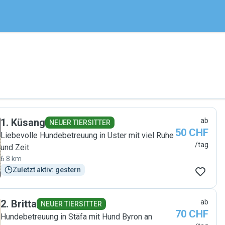
1
.
Küsang
ab
NEUER TIERSITTER
50 CHF
Liebevolle Hundebetreuung in Uster mit viel Ruhe
/tag
und Zeit
6.8 km
Zuletzt aktiv: gestern
2
.
Britta
ab
NEUER TIERSITTER
70 CHF
Hundebetreuung in Stäfa mit Hund Byron an