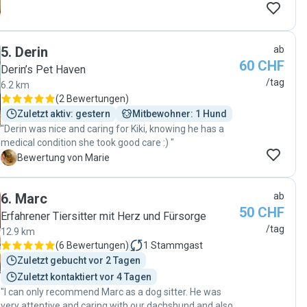
5
.
Derin
ab
60 CHF
Derin’s Pet Haven
/tag
6.2 km
(
2 Bewertungen
)
Zuletzt aktiv: gestern
Mitbewohner: 1 Hund
"Derin was nice and caring for Kiki, knowing he has a
medical condition she took good care :) "
M
Bewertung von Marie
6
.
Marc
ab
50 CHF
Erfahrener Tiersitter mit Herz und Fürsorge
/tag
12.9 km
(
6 Bewertungen
)
1
Stammgast
Zuletzt gebucht vor 2 Tagen
Zuletzt kontaktiert vor 4 Tagen
"I can only recommend Marc as a dog sitter. He was
very attentive and caring with our dachshund and also