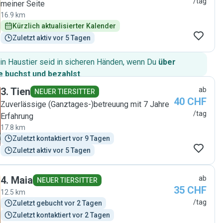
/tag
meiner Seite
16.9 km
Kürzlich aktualisierter Kalender
Zuletzt aktiv vor 5 Tagen
in Haustier seid in sicheren Händen, wenn Du
über
 buchst und bezahlst
.
3
.
Tien
ab
NEUER TIERSITTER
40 CHF
Zuverlässige (Ganztages-)betreuung mit 7 Jahre
/tag
Erfahrung
17.8 km
Zuletzt kontaktiert vor 9 Tagen
Zuletzt aktiv vor 5 Tagen
4
.
Maia
ab
NEUER TIERSITTER
35 CHF
12.5 km
/tag
Zuletzt gebucht vor 2 Tagen
Zuletzt kontaktiert vor 2 Tagen