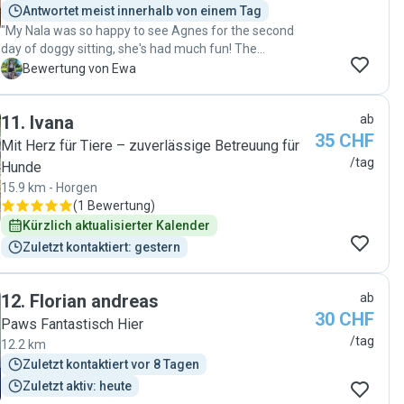
Antwortet meist innerhalb von einem Tag
"My Nala was so happy to see Agnes for the second
day of doggy sitting, she's had much fun! The
communication was easy and I was sent pics multiple
E
Bewertung von Ewa
times a day 🥰 thank you Agnes! "
11
.
Ivana
ab
35 CHF
Mit Herz für Tiere – zuverlässige Betreuung für
/tag
Hunde
15.9 km - Horgen
(
1 Bewertung
)
Kürzlich aktualisierter Kalender
Zuletzt kontaktiert: gestern
12
.
Florian andreas
ab
30 CHF
Paws Fantastisch Hier
/tag
12.2 km
Zuletzt kontaktiert vor 8 Tagen
Zuletzt aktiv: heute