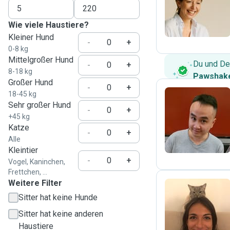
B
Wie viele Haustiere?
Kleiner Hund
-
+
0-8 kg
Mittelgroßer Hund
Du und De
-
+
8-18 kg
Pawshake
Großer Hund
-
+
18-45 kg
Sehr großer Hund
-
+
T
+45 kg
Katze
-
+
Alle
Kleintier
-
+
Vogel, Kaninchen,
Frettchen, ...
Weitere Filter
Sitter hat keine Hunde
M
Sitter hat keine anderen
Haustiere