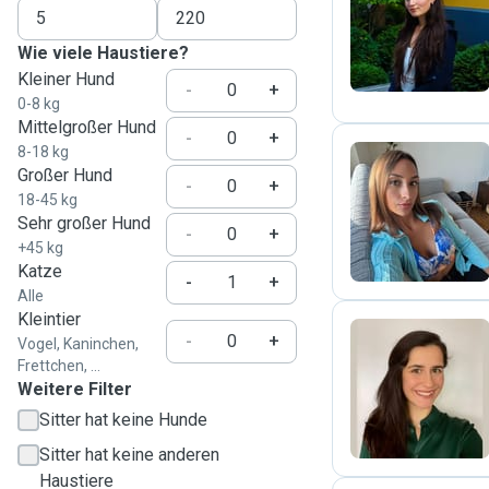
R
Wie viele Haustiere?
Kleiner Hund
-
+
0-8 kg
Mittelgroßer Hund
-
+
8-18 kg
Großer Hund
-
+
18-45 kg
E
Sehr großer Hund
-
+
+45 kg
Katze
-
+
Alle
Kleintier
-
+
Vogel, Kaninchen,
Frettchen, ...
S
Weitere Filter
Sitter hat keine Hunde
Sitter hat keine anderen
Haustiere