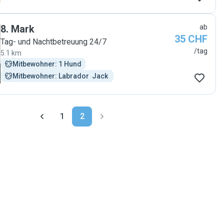
8
.
Mark
ab
35 CHF
Tag- und Nachtbetreuung 24/7
/tag
5.1 km
Mitbewohner: 1 Hund
Mitbewohner: Labrador  Jack 
1
2