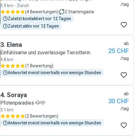
/tag
5.9 km - Zürich
(
4 Bewertungen
)
2
Stammgäste
Zuletzt kontaktiert vor 12 Tagen
Zuletzt aktiv vor 12 Tagen
3
.
Elena
ab
25 CHF
Einfühlsame und zuverlässige Tiersitterin
/tag
4.8 km
(
1 Bewertung
)
Antwortet meist innerhalb von wenige Stunden
4
.
Soraya
ab
30 CHF
Pfotenparadies 🐶🩷
/tag
3.1 km
(
2 Bewertungen
)
Antwortet meist innerhalb von wenige Stunden