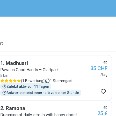
rt
1
.
Madhusri
ab
35 CHF
Paws in Good Hands – Glattpark
/tag
5 km
(
1 Bewertung
)
1
Stammgast
Zuletzt aktiv vor 11 Tagen
Antwortet meist innerhalb von einer Stunde
2
.
Ramona
ab
25 €
Dreaming of daily strolls with happy dogs!