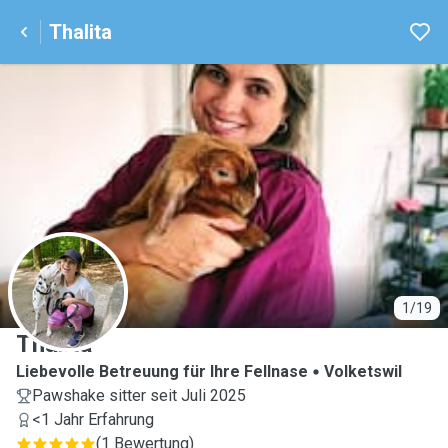
Thalita
T
1/19
Thalita
Liebevolle Betreuung für Ihre Fellnase
Volketswil
Pawshake sitter seit Juli 2025
<1 Jahr Erfahrung
(
1 Bewertung
)