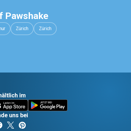
uf Pawshake
hur
Zürich
Zürich
hältlich im
nde uns bei