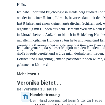
Hallo,
Ich habe Sport und Psychologie in Heidelberg studiert und 
wieder in meiner Heimat, Lörrach, bevor es dann mit dem Ma
fast 8 Jahre lang einen kleinen australischen Schäferhund, w
regelmäßig mit Hunden aus dem Tierheim Weil am Rhein l
in Lörrach betreut. Außerdem bin ich in Heidelberg Hundesi
mit allen möglichen Hunden zu tun hatte und genügend Erfa
sowohl die Betreuung bei mir als auch bei Ihnen zu Hause 
Ich habe gemerkt, dass dieser Minijob mir, den Hunden und
Wald und habe ab und zu auch ein Auto zur Verfügung.
große Freude bereitet und würde mich deshalb sehr freuen, 
Lörrach und Umgebung, jemand passenden finden würde, d
gebrauchen könnte :)
Mehr lesen
Veronika bietet ...
Bei Veronika zu Hause
Hundebetreuung
Dein Hund übernachtet beim Sitter zu Hause