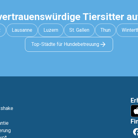
vertrauenswürdige Tiersitter a
z
Lausanne
Luzern
St. Gallen
Thun
Wintert
Top-Städte für Hundebetreuung
Er
wshake
Fi
ntie
erung
r