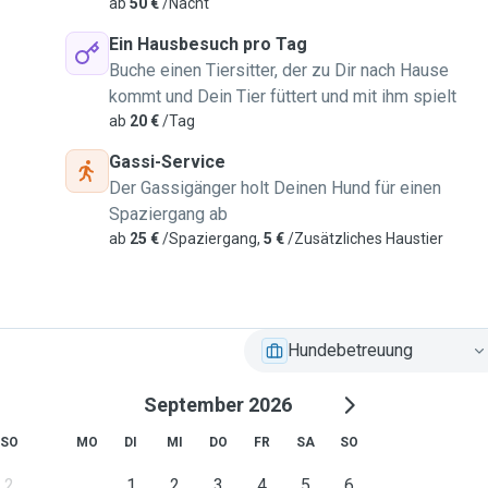
ab
50 €
/Nacht
Ein Hausbesuch pro Tag
Buche einen Tiersitter, der zu Dir nach Hause
kommt und Dein Tier füttert und mit ihm spielt
ab
20 €
/Tag
Gassi-Service
Der Gassigänger holt Deinen Hund für einen
Spaziergang ab
ab
25 €
/Spaziergang,
5 €
/Zusätzliches Haustier
Hundebetreuung
September 2026
SO
MO
DI
MI
DO
FR
SA
SO
2
1
2
3
4
5
6