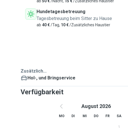
ab
50 €
/Nacht,
15 €
/Zusätzliches Haustier
Hundetagesbetreuung
Tagesbetreuung beim Sitter zu Hause
ab
40 €
/Tag,
10 €
/Zusätzliches Haustier
Zusätzlich...
Hol-, und Bringservice
Verfügbarkeit
August 2026
MO
DI
MI
DO
FR
SA
1