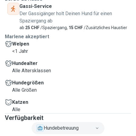
Gassi-Service
entweder ihr eigenes Bett mitbringen oder wir stellen eine
Der Gassigänger holt Deinen Hund für einen
gemütliche Ecke bereit.
Spaziergang ab
ab
25 CHF
/Spaziergang,
15 CHF
/Zusätzliches Haustier
Marlene akzeptiert
Welpen
<1 Jahr
Hundealter
Alle Altersklassen
Hundegrößen
Alle Größen
Katzen
Alle
Verfügbarkeit
Hundebetreuung