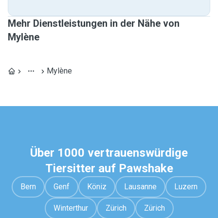
Mehr Dienstleistungen in der Nähe von
Mylène
Mylène
Über 1000 vertrauenswürdige
Tiersitter auf Pawshake
Bern
Genf
Köniz
Lausanne
Luzern
Winterthur
Zürich
Zürich