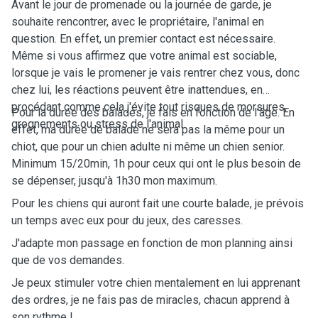
Avant le jour de promenade ou la journée de garde, je
souhaite rencontrer, avec le propriétaire, l'animal en
question. En effet, un premier contact est nécessaire.
Même si vous affirmez que votre animal est sociable,
lorsque je vais le promener je vais rentrer chez vous, donc
chez lui, les réactions peuvent être inattendues, en
procédant comme cela j'évite tout risques de morsures,
Pour la durée des balades, je fais en fonction de l'âge. En
grognements ou stress de l'animal.
effet, ma durée de balade ne sera pas la même pour un
chiot, que pour un chien adulte ni même un chien senior.
Minimum 15/20min, 1h pour ceux qui ont le plus besoin de
se dépenser, jusqu'à 1h30 mon maximum.
Pour les chiens qui auront fait une courte balade, je prévois
un temps avec eux pour du jeux, des caresses.
J'adapte mon passage en fonction de mon planning ainsi
que de vos demandes.
Je peux stimuler votre chien mentalement en lui apprenant
des ordres, je ne fais pas de miracles, chacun apprend à
son rythme !