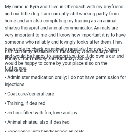
My name is Kyra and I live in Ottenbach with my boyfriend
and our little dog. I am currently still working partly from
home and am also completing my training as an animal
shiatsu therapist and animal communicator. Animals are
very important to me and I know how important it is to have
someone who reliably and lovingly looks after them. I have
been able to check on animals regularly for over 2 years
I am currently available on Tuesdays, Wednesdays and
and would be happy to support you too. I do own a car and
Fridays from midday and Saturday/Sunday.
would be happy to come by your place also on the
I offer you:
weekends.
• Administer medication orally; I do not have permission for
injections.
• Coat care/general care
• Training, if desired
• an hour filled with fun, love and joy
• Animal shiatsu, also if desired
• Experience with handicapped animals