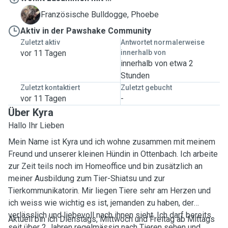
P
Französische Bulldogge, Phoebe
Aktiv in der Pawshake Community
Zuletzt aktiv
Antwortet normalerweise
vor 11 Tagen
innerhalb von
innerhalb von etwa 2
Stunden
Zuletzt kontaktiert
Zuletzt gebucht
vor 11 Tagen
-
Über Kyra
Hallo Ihr Lieben
Mein Name ist Kyra und ich wohne zusammen mit meinem
Freund und unserer kleinen Hündin in Ottenbach. Ich arbeite
zur Zeit teils noch im Homeoffice und bin zusätzlich an
meiner Ausbildung zum Tier-Shiatsu und zur
Tierkommunikatorin. Mir liegen Tiere sehr am Herzen und
ich weiss wie wichtig es ist, jemanden zu haben, der
verlässlich und liebevoll nach ihnen sieht. Ich darf bereits
Aktuell bin ich Dienstags, Mittwoch und Freitag ab Mittags
seit über 2 Jahren regelmässig nach Tieren sehen und