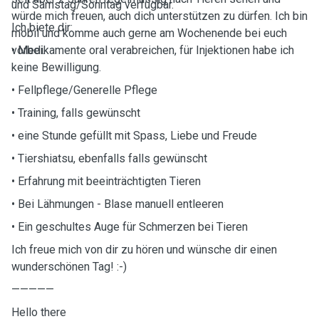
und Samstag/Sonntag verfügbar.
würde mich freuen, auch dich unterstützen zu dürfen. Ich bin
Ich biete dir:
mobil und komme auch gerne am Wochenende bei euch
vorbei.
• Medikamente oral verabreichen, für Injektionen habe ich
keine Bewilligung.
• Fellpflege/Generelle Pflege
• Training, falls gewünscht
• eine Stunde gefüllt mit Spass, Liebe und Freude
• Tiershiatsu, ebenfalls falls gewünscht
• Erfahrung mit beeinträchtigten Tieren
• Bei Lähmungen - Blase manuell entleeren
• Ein geschultes Auge für Schmerzen bei Tieren
Ich freue mich von dir zu hören und wünsche dir einen
wunderschönen Tag! :-)
—————
Hello there