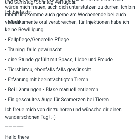
und Samstag/Sonntag verfügbar.
würde mich freuen, auch dich unterstützen zu dürfen. Ich bin
Ich biete dir:
mobil und komme auch gerne am Wochenende bei euch
vorbei.
• Medikamente oral verabreichen, für Injektionen habe ich
keine Bewilligung.
• Fellpflege/Generelle Pflege
• Training, falls gewünscht
• eine Stunde gefüllt mit Spass, Liebe und Freude
• Tiershiatsu, ebenfalls falls gewünscht
• Erfahrung mit beeinträchtigten Tieren
• Bei Lähmungen - Blase manuell entleeren
• Ein geschultes Auge für Schmerzen bei Tieren
Ich freue mich von dir zu hören und wünsche dir einen
wunderschönen Tag! :-)
—————
Hello there