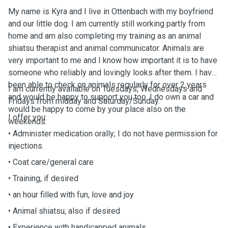
My name is Kyra and I live in Ottenbach with my boyfriend
and our little dog. I am currently still working partly from
home and am also completing my training as an animal
shiatsu therapist and animal communicator. Animals are
very important to me and I know how important it is to have
someone who reliably and lovingly looks after them. I have
been able to check on animals regularly for over 2 years
I am currently available on Tuesdays, Wednesdays and
and would be happy to support you too. I do own a car and
Fridays from midday and Saturday/Sunday.
would be happy to come by your place also on the
I offer you:
weekends.
• Administer medication orally; I do not have permission for
injections.
• Coat care/general care
• Training, if desired
• an hour filled with fun, love and joy
• Animal shiatsu, also if desired
• Experience with handicapped animals