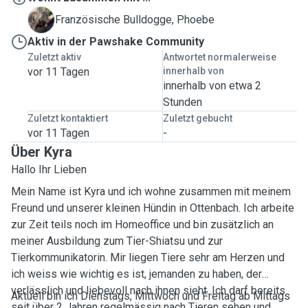
P
Französische Bulldogge, Phoebe
Aktiv in der Pawshake Community
Zuletzt aktiv
Antwortet normalerweise
vor 11 Tagen
innerhalb von
innerhalb von etwa 2
Stunden
Zuletzt kontaktiert
Zuletzt gebucht
vor 11 Tagen
-
Über Kyra
Hallo Ihr Lieben
Mein Name ist Kyra und ich wohne zusammen mit meinem
Freund und unserer kleinen Hündin in Ottenbach. Ich arbeite
zur Zeit teils noch im Homeoffice und bin zusätzlich an
meiner Ausbildung zum Tier-Shiatsu und zur
Tierkommunikatorin. Mir liegen Tiere sehr am Herzen und
ich weiss wie wichtig es ist, jemanden zu haben, der
verlässlich und liebevoll nach ihnen sieht. Ich darf bereits
Aktuell bin ich Dienstags, Mittwoch und Freitag ab Mittags
seit über 2 Jahren regelmässig nach Tieren sehen und