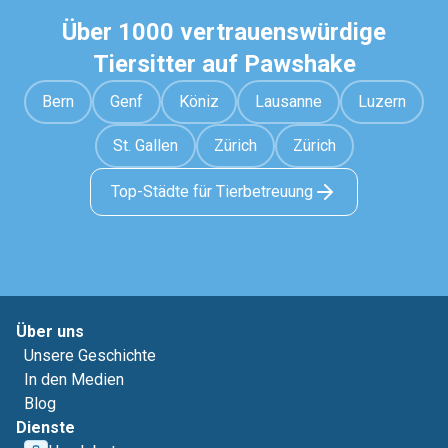
Über 1000 vertrauenswürdige
Tiersitter auf Pawshake
Bern
Genf
Köniz
Lausanne
Luzern
St. Gallen
Zürich
Zürich
Top-Städte für Tierbetreuung
Über uns
Unsere Geschichte
In den Medien
Blog
Dienste