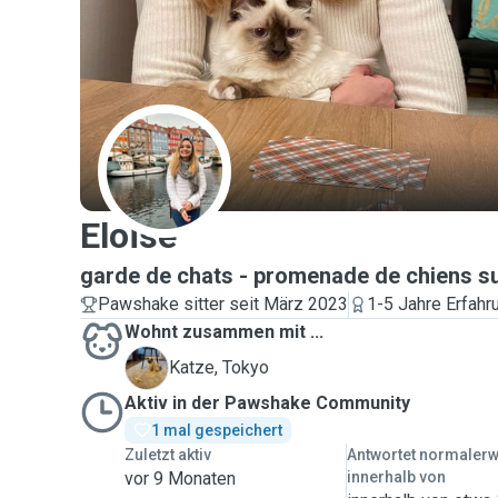
E
Eloise
garde de chats - promenade de chiens s
Pawshake sitter seit März 2023
1-5 Jahre Erfahr
Wohnt zusammen mit ...
T
Katze, Tokyo
Aktiv in der Pawshake Community
1 mal gespeichert
Zuletzt aktiv
Antwortet normaler
vor 9 Monaten
innerhalb von