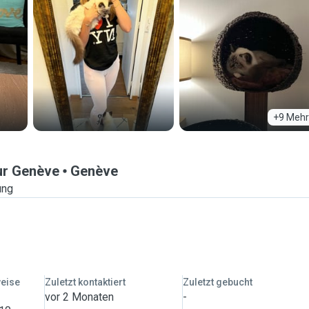
+9 Mehr
ur Genève
Genève
ung
weise
Zuletzt kontaktiert
Zuletzt gebucht
vor 2 Monaten
-