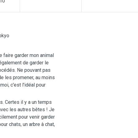
 10
Tokyo
 faire garder mon animal
également de garder le
rocédés. Ne pouvant pas
de les promener, au moins
moi, c'est l'idéal pour
s. Certes il y a un temps
avec les autres bêtes ! Je
cilement pour venir garder
our chats, un arbre à chat,