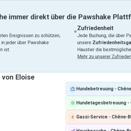
he immer direkt über die Pawshake Platt
Zufriedenheit
eten Ereignissen zu schützen,
Jede Buchung, die über Pa
e in jeder über Pawshake
unsere
Zufriedenheitsga
 ist.
Haustier die bestmögliche
Mehr zu unserer Zufrieden
 von Eloise
Hundebetreuung
-
Chêne
Hundetagesbetreuung
-
Gassi-Service
-
Chêne-B
Hausbesuche
-
Chêne-B