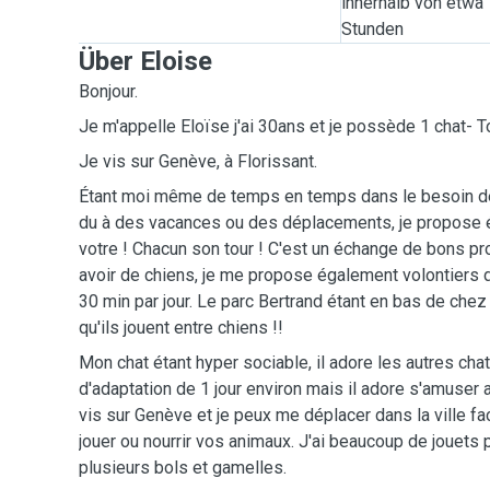
innerhalb von etwa
Stunden
Über Eloise
Bonjour.
Je m'appelle Eloïse j'ai 30ans et je possède 1 chat- 
Je vis sur Genève, à Florissant.
Étant moi même de temps en temps dans le besoin de
du à des vacances ou des déplacements, je propose 
votre ! Chacun son tour ! C'est un échange de bons p
avoir de chiens, je me propose également volontiers 
30 min par jour. Le parc Bertrand étant en bas de chez 
qu'ils jouent entre chiens !!
Mon chat étant hyper sociable, il adore les autres chat
d'adaptation de 1 jour environ mais il adore s'amuser 
vis sur Genève et je peux me déplacer dans la ville fa
jouer ou nourrir vos animaux. J'ai beaucoup de jouets p
plusieurs bols et gamelles.