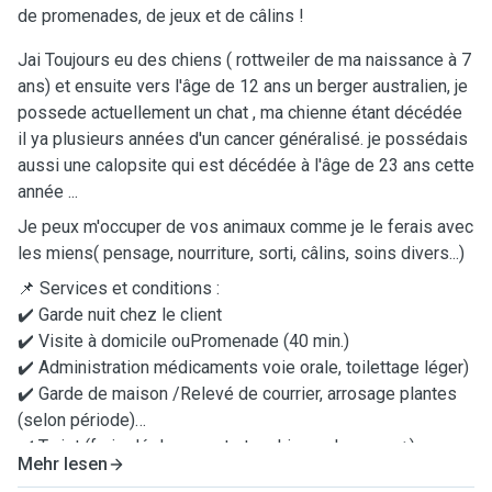
de promenades, de jeux et de câlins !
Jai Toujours eu des chiens ( rottweiler de ma naissance à 7
ans) et ensuite vers l'âge de 12 ans un berger australien, je
possede actuellement un chat , ma chienne étant décédée
il ya plusieurs années d'un cancer généralisé. je possédais
aussi une calopsite qui est décédée à l'âge de 23 ans cette
année ...
Je peux m'occuper de vos animaux comme je le ferais avec
les miens( pensage, nourriture, sorti, câlins, soins divers...)
📌 Services et conditions :
✔️ Garde nuit chez le client
✔️ Visite à domicile ouPromenade (40 min.)
✔️ Administration médicaments voie orale, toilettage léger)
✔️ Garde de maison /Relevé de courrier, arrosage plantes
(selon période)
✔️ Trajet (frais déplacement et parking selon zone+)
Mehr lesen