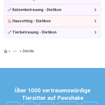
Katzenbetreuung
-
Dietikon
Haussitting
-
Dietikon
Tierbetreuung
-
Dietikon
Davide
Über 1000 vertrauenswürdige
Tiersitter auf Pawshake