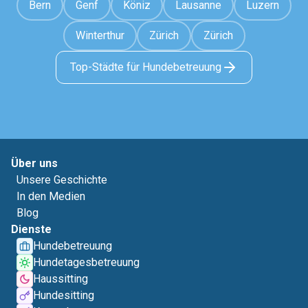
Bern
Genf
Köniz
Lausanne
Luzern
Winterthur
Zürich
Zürich
Top-Städte für Hundebetreuung
Über uns
Unsere Geschichte
In den Medien
Blog
Dienste
Hundebetreuung
Hundetagesbetreuung
Haussitting
Hundesitting