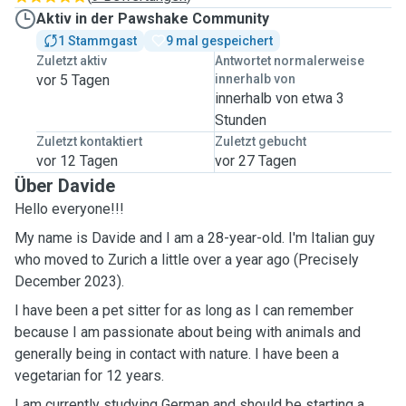
Aktiv in der Pawshake Community
1 Stammgast
9 mal gespeichert
Zuletzt aktiv
Antwortet normalerweise
vor 5 Tagen
innerhalb von
innerhalb von etwa 3
Stunden
Zuletzt kontaktiert
Zuletzt gebucht
vor 12 Tagen
vor 27 Tagen
Über Davide
Hello everyone!!!
My name is Davide and I am a 28-year-old. I'm Italian guy
who moved to Zurich a little over a year ago (Precisely
December 2023).
I have been a pet sitter for as long as I can remember
because I am passionate about being with animals and
generally being in contact with nature. I have been a
vegetarian for 12 years.
I am currently studying German and should be starting a