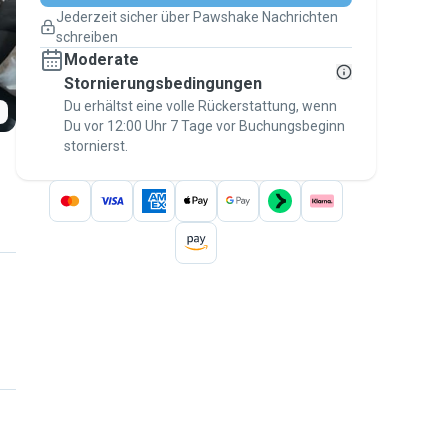
Pläne ändern
Jederzeit sicher über Pawshake Nachrichten
Versicherte Buchungen
schreiben
Erledige alles über Pawshake – von der
Moderate
ersten Nachricht bis zur Bezahlung –, um
über die
Stornierungsbedingungen
Pawshake-Garantie
abgesichert zu
sein
Du erhältst eine volle Rückerstattung, wenn
Du vor 12:00 Uhr 7 Tage vor Buchungsbeginn
stornierst.