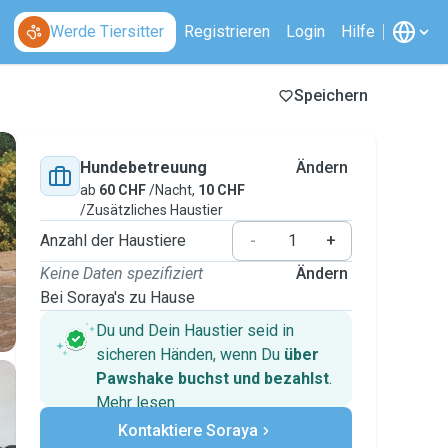
Werde Tiersitter
Registrieren
Login
Hilfe
Speichern
Hundebetreuung
Ändern
ab
60 CHF
/Nacht,
10 CHF
/Zusätzliches Haustier
Anzahl der Haustiere
-
+
Keine Daten spezifiziert
Ändern
Bei Soraya's zu Hause
Du und Dein Haustier seid in
sicheren Händen, wenn Du
über
Pawshake buchst und bezahlst
.
Mehr lesen
Sichere Zahlungen
Kontaktiere Soraya
Unterstützung, falls sich Deine