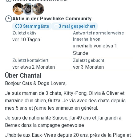
K
O
O
Aktiv in der Pawshake Community
3 Stammgäste
3 mal gespeichert
Zuletzt aktiv
Antwortet normalerweise
vor 10 Tagen
innerhalb von
innerhalb von etwa 1
Stunde
Zuletzt kontaktiert
Zuletzt gebucht
vor etwa 2 Monaten
vor 3 Monaten
Über Chantal
Bonjour Cats & Dogs Lovers,
Je suis maman de 3 chats, Kitty-Pong, Olivia & Oliver et
marraine d'un chien, Gutza. Je vis avec des chats depuis
mes 5 ans et j'aime les animaux en général.
Je suis de nationalité Suisse, j'ai 49 ans et j'ai grandi à
Bernex dans la campagne genevoise
J'habite aux Eaux-Vives depuis 20 ans, près de la Plage et