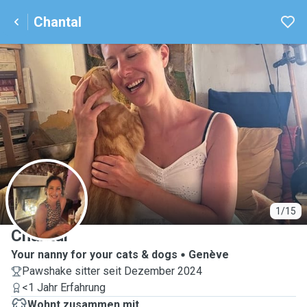
Chantal
C
1/15
Chantal
Your nanny for your cats & dogs
Genève
Pawshake sitter seit Dezember 2024
<1 Jahr Erfahrung
Wohnt zusammen mit ...