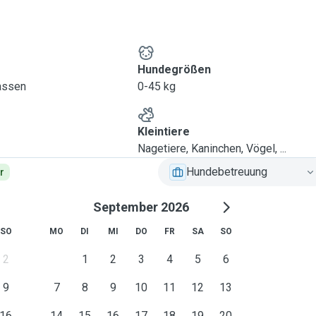
Hundegrößen
lassen
0-45 kg
Kleintiere
Nagetiere, Kaninchen, Vögel, ...
Hundebetreuung
r
September 2026
SO
MO
DI
MI
DO
FR
SA
SO
2
1
2
3
4
5
6
9
7
8
9
10
11
12
13
16
14
15
16
17
18
19
20