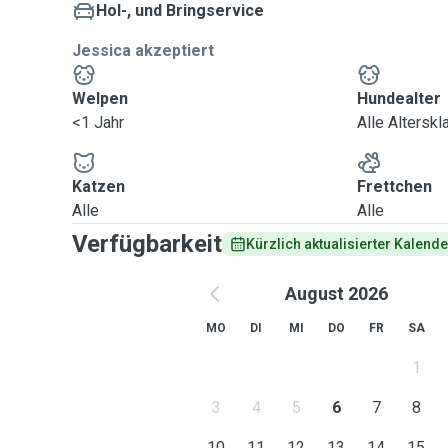
Hol-, und Bringservice
Jessica akzeptiert
Welpen
Hundealter
<1 Jahr
Alle Altersk
Katzen
Frettchen
Alle
Alle
Verfügbarkeit
Kürzlich aktualisierter Kalende
August 2026
MO
DI
MI
DO
FR
SA
1
3
4
5
6
7
8
10
11
12
13
14
15