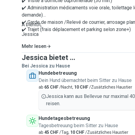
✔️ Visite à domicile oupromenade (30 min.)
✔️ Administration médicaments voie orale, toilettage 
demande)
✔️ Garde de maison /Relevé de courrier, arrosage pla
À bientôt,
✔️ Trajet (frais déplacement et parking selon zone+)
Jessica
Mehr lesen
Jessica bietet ...
Bei Jessica zu Hause
Hundebetreuung
Dein Hund übernachtet beim Sitter zu Hause
ab
65 CHF
/Nacht,
10 CHF
/Zusätzliches Haustier
Jessica kann aus Bellevue nur maximal 4
reisen.
Hundetagesbetreuung
Tagesbetreuung beim Sitter zu Hause
ab
45 CHF
/Tag,
10 CHF
/Zusätzliches Haustier