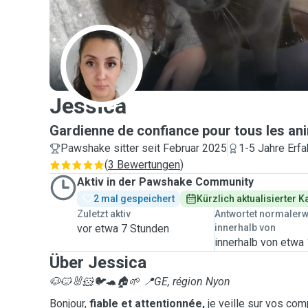
J
Jessica
Gardienne de confiance pour tous les an
Pawshake sitter seit Februar 2025
1-5 Jahre Erfa
(
3 Bewertungen
)
Aktiv in der Pawshake Community
2 mal gespeichert
Kürzlich aktualisierter 
Zuletzt aktiv
Antwortet normaler
vor etwa 7 Stunden
innerhalb von
innerhalb von etwa
Über Jessica
🐶🐱🐰🐹🐦🐢🏠🌱
📍GE, région Nyon
Bonjour,
fiable et attentionnée,
je veille sur vos co