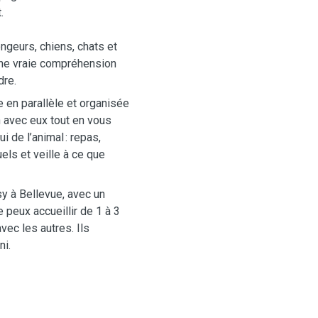
.
ongeurs, chiens, chats et
 une vraie compréhension
dre.
e en parallèle et organisée
n avec eux tout en vous
i de l’animal : repas,
els et veille à ce que
sy à Bellevue, avec un
e peux accueillir de 1 à 3
avec les autres. Ils
ni.