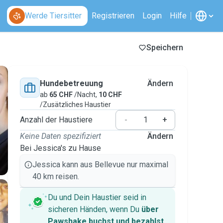
Werde Tiersitter
Registrieren
Login
Hilfe
Speichern
Hundebetreuung
Ändern
ab
65 CHF
/Nacht,
10 CHF
/Zusätzliches Haustier
Anzahl der Haustiere
-
+
Keine Daten spezifiziert
Ändern
Bei Jessica's zu Hause
Jessica kann aus Bellevue nur maximal
40 km reisen.
Du und Dein Haustier seid in
sicheren Händen, wenn Du
über
Pawshake buchst und bezahlst
.