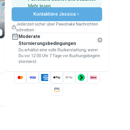
Mehr lesen
Sichere Zahlungen
Kontaktiere Jessica
Unterstützung, falls sich Deine
Pläne ändern
Jederzeit sicher über Pawshake Nachrichten
Versicherte Buchungen
schreiben
Erledige alles über Pawshake – von der
Moderate
ersten Nachricht bis zur Bezahlung –, um
über die
Stornierungsbedingungen
Pawshake-Garantie
abgesichert zu
sein
Du erhältst eine volle Rückerstattung, wenn
Du vor 12:00 Uhr 7 Tage vor Buchungsbeginn
stornierst.