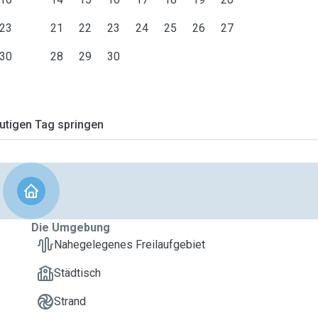
23
21
22
23
24
25
26
27
30
28
29
30
tigen Tag springen
Die Umgebung
Nahegelegenes Freilaufgebiet
Städtisch
Strand