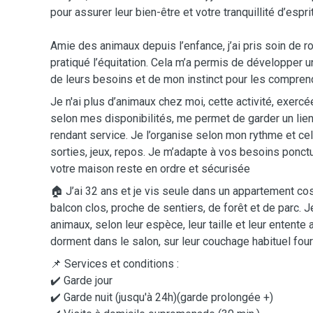
pour assurer leur bien-être et votre tranquillité d’esprit
Amie des animaux depuis l’enfance, j’ai pris soin de r
pratiqué l’équitation. Cela m’a permis de développer
de leurs besoins et de mon instinct pour les compren
Je n'ai plus d’animaux chez moi, cette activité, exercé
selon mes disponibilités, me permet de garder un lie
rendant service. Je l’organise selon mon rythme et celu
sorties, jeux, repos. Je m’adapte à vos besoins ponctu
votre maison reste en ordre et sécurisée
🏠 J’ai 32 ans et je vis seule dans un appartement co
balcon clos, proche de sentiers, de forêt et de parc. J
animaux, selon leur espèce, leur taille et leur entente 
dorment dans le salon, sur leur couchage habituel four
📌 Services et conditions :
✔️ Garde jour
✔️ Garde nuit (jusqu'à 24h)(garde prolongée +)