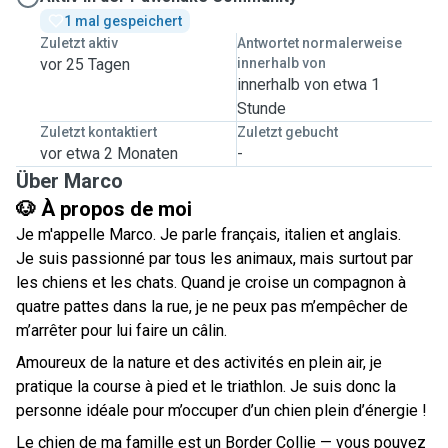
1 mal gespeichert
Zuletzt aktiv
Antwortet normalerweise
vor 25 Tagen
innerhalb von
innerhalb von etwa 1
Stunde
Zuletzt kontaktiert
Zuletzt gebucht
vor etwa 2 Monaten
-
Über Marco
🐶 À propos de moi
Je m'appelle Marco. Je parle français, italien et anglais.
Je suis passionné par tous les animaux, mais surtout par
les chiens et les chats. Quand je croise un compagnon à
quatre pattes dans la rue, je ne peux pas m’empêcher de
m’arrêter pour lui faire un câlin.
Amoureux de la nature et des activités en plein air, je
pratique la course à pied et le triathlon. Je suis donc la
personne idéale pour m’occuper d’un chien plein d’énergie !
Le chien de ma famille est un Border Collie — vous pouvez