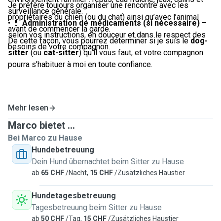
Je préfère toujours organiser une rencontre avec les
surveillance générale.
propriétaires du chien (ou du chat) ainsi qu’avec l’animal
• 💊
Administration de médicaments (si nécessaire)
–
avant de commencer la garde.
selon vos instructions, en douceur et dans le respect des
De cette façon, vous pourrez déterminer si je suis le
dog-
besoins de votre compagnon.
sitter
(ou
cat-sitter
) qu’il vous faut, et votre compagnon
pourra s’habituer à moi en toute confiance.
Mehr lesen
Marco bietet ...
Bei Marco zu Hause
Hundebetreuung
Dein Hund übernachtet beim Sitter zu Hause
ab
65 CHF
/Nacht,
15 CHF
/Zusätzliches Haustier
Hundetagesbetreuung
Tagesbetreuung beim Sitter zu Hause
ab
50 CHF
/Tag,
15 CHF
/Zusätzliches Haustier