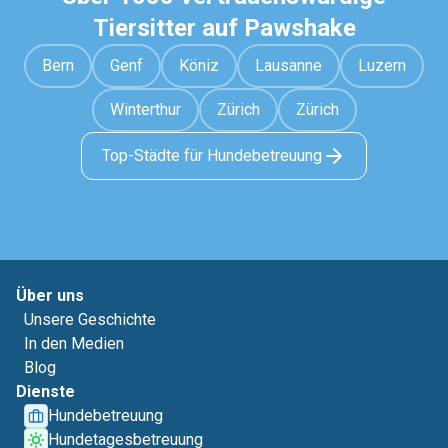
Tiersitter auf Pawshake
Bern
Genf
Köniz
Lausanne
Luzern
Winterthur
Zürich
Zürich
Top-Städte für Hundebetreuung
Über uns
Unsere Geschichte
In den Medien
Blog
Dienste
Hundebetreuung
Hundetagesbetreuung