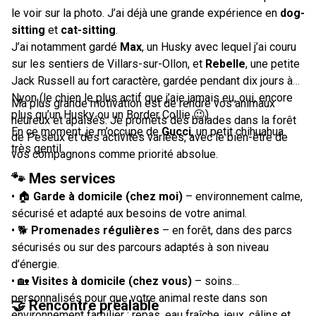
le voir sur la photo. J’ai déjà une grande expérience en
dog-
sitting
et
cat-sitting
.
J’ai notamment gardé
Max
, un Husky avec lequel j’ai couru
sur les sentiers de Villars-sur-Ollon, et
Rebelle
, une petite
Jack Russell au fort caractère, gardée pendant dix jours à
Nyon (le chien le plus actif que j’aie jamais eu, oui, encore
Ma plus grande motivation est de rendre vos animaux
plus qu’un Husky ou un Border Collie 😉).
heureux et apaisés. Je promets des balades dans la forêt
En ce moment, je m’occupe de
Gucci
, un petit chihuahua
de Peseux et des activités variées, avec le bien-être de
très gentil.
vos compagnons comme priorité absolue.
🐾 Mes services
• 🏠
Garde à domicile (chez moi)
– environnement calme,
sécurisé et adapté aux besoins de votre animal.
• 🐕
Promenades régulières
– en forêt, dans des parcs
sécurisés ou sur des parcours adaptés à son niveau
d’énergie.
• 🏡
Visites à domicile (chez vous)
– soins
personnalisés pour que votre animal reste dans son
🤝 Rencontre préalable
environnement familier : repas, eau fraîche, jeux, câlins et