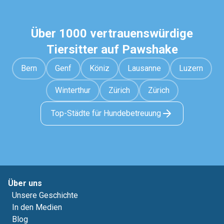
Über 1000 vertrauenswürdige
Tiersitter auf Pawshake
Bern
Genf
Köniz
Lausanne
Luzern
Winterthur
Zürich
Zürich
Top-Städte für Hundebetreuung
Über uns
Unsere Geschichte
In den Medien
Blog