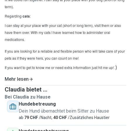
.
term)
Regarding
cats
:
I can stay at your place with your cat (short or long term), visit them or also
have them over. With my cats I have learned how to administer oral
.
medications
If you are looking for a reliable and flexible person who will take care of your
pets as if they were hers, you can count on me!
:)
If you want to get to know me or need extra information just hit me up!
Mehr lesen
Claudia bietet ...
Bei Claudia zu Hause
Hundebetreuung
Dein Hund übernachtet beim Sitter zu Hause
ab
79 CHF
/Nacht,
40 CHF
/Zusätzliches Haustier