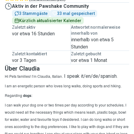
Aktiv in der Pawshake Community
3 Stammgäste
33 mal gespeichert
Kürzlich aktualisierter Kalender
Zuletzt aktiv
Antwortet normalerweise
vor etwa 16 Stunden
innerhalb von
innerhalb von etwa 5
Stunden
Zuletzt kontaktiert
Zuletzt gebucht
vor 3 Tagen
vor etwa 1 Monat
Über Claudia
. I speak it/en/de/spanish.
Hi Pets families! I’m Claudia, Italian
I am an energetic person who loves long walks, doing sports and hiking.
Regarding
dogs
:
I can walk your dog one or two times per day according to your schedules. I
would need all the necessary things which means leash, plastic bags, bowl
for water, water and favourite toys if desidered. I can do long walks or short
ones according to the dog preferences. I like to play with dogs and if they are
fit we could run together. I can stay at your place with your dog (short or long