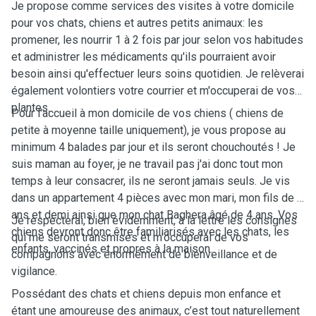
Je propose comme services des visites à votre domicile
pour vos chats, chiens et autres petits animaux: les
promener, les nourrir 1 à 2 fois par jour selon vos habitudes
et administrer les médicaments qu'ils pourraient avoir
besoin ainsi qu'effectuer leurs soins quotidien. Je relèverai
également volontiers votre courrier et m'occuperai de vos
plantes.
Pour l'accueil à mon domicile de vos chiens ( chiens de
petite à moyenne taille uniquement), je vous propose au
minimum 4 balades par jour et ils seront chouchoutés ! Je
suis maman au foyer, je ne travail pas j'ai donc tout mon
temps à leur consacrer, ils ne seront jamais seuls. Je vis
dans un appartement 4 pièces avec mon mari, mon fils de 2
ans et demi ainsi que mon chat Baghera âgé de 4 ans. Vos
Je respecterai, bien évidemment, à la lettre les consignes
chiens devront donc être familiarisés avec les chats, les
qui me seront transmises et m'occuperai de vos
enfants, vaccinés et propres à la maison.
compagnons avec énormément de bienveillance et de
vigilance.
Possédant des chats et chiens depuis mon enfance et
étant une amoureuse des animaux, c’est tout naturellement