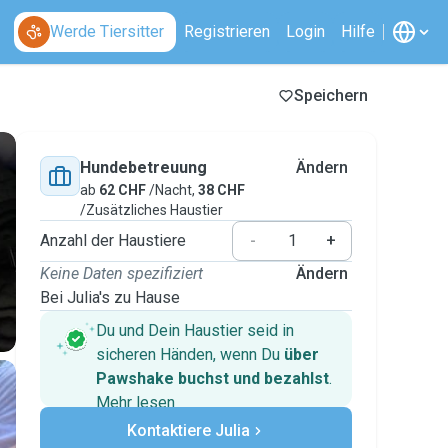
Werde Tiersitter
Registrieren
Login
Hilfe
Speichern
Hundebetreuung
Ändern
ab
62 CHF
/Nacht,
38 CHF
/Zusätzliches Haustier
Anzahl der Haustiere
-
+
Keine Daten spezifiziert
Ändern
Bei Julia's zu Hause
Du und Dein Haustier seid in
sicheren Händen, wenn Du
über
Pawshake buchst und bezahlst
.
Mehr lesen
Sichere Zahlungen
Kontaktiere Julia
Unterstützung, falls sich Deine