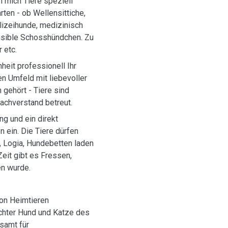
n mich Tiere speziell
ten - ob Wellensittiche,
olizeihunde, medizinisch
nsible Schosshündchen. Zu
 etc.
heit professionell Ihr
n Umfeld mit liebevoller
 gehört - Tiere sind
achverstand betreut.
g und ein direkt
 ein. Die Tiere dürfen
, Logia, Hundebetten laden
eit gibt es Fressen,
n wurde.
von Heimtieren
chter Hund und Katze des
samt für