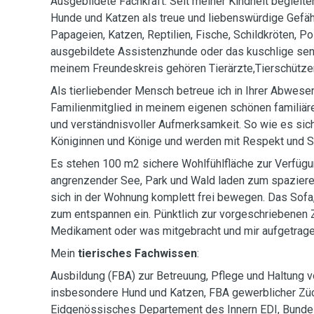
Ausgebildete Fachkraft: Seit meiner Kindheit begleite
Hunde und Katzen als treue und liebenswürdige Gefähr
Papageien, Katzen, Reptilien, Fische, Schildkröten, P
ausgebildete Assistenzhunde oder das kuschlige se
meinem Freundeskreis gehören Tierärzte,Tierschützer
Als tierliebender Mensch betreue ich in Ihrer Abwesen
Familienmitglied in meinem eigenen schönen familiäre
und verständnisvoller Aufmerksamkeit. So wie es sich
Königinnen und Könige und werden mit Respekt und S
Es stehen 100 m2 sichere Wohlfühlfläche zur Verfügun
angrenzender See, Park und Wald laden zum spazieren
sich in der Wohnung komplett frei bewegen. Das Sofa
zum entspannen ein. Pünktlich zur vorgeschriebenen Z
Medikament oder was mitgebracht und mir aufgetrage
Mein
tierisches Fachwissen
:
Ausbildung (FBA) zur Betreuung, Pflege und Haltung 
insbesondere Hund und Katzen, FBA gewerblicher Zü
Eidgenössisches Departement des Innern EDI, Bunde