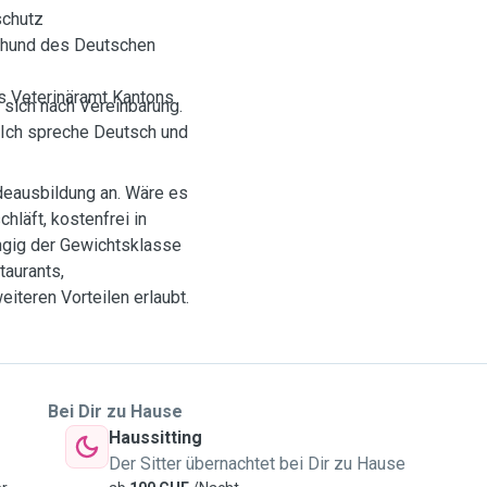
schutz
zhund des Deutschen
s Veterinäramt Kantons
sich nach Vereinbarung.
 Ich spreche Deutsch und
deausbildung an. Wäre es
hläft, kostenfrei in
ngig der Gewichtsklasse
taurants,
iteren Vorteilen erlaubt.
Bei Dir zu Hause
Haussitting
Der Sitter übernachtet bei Dir zu Hause