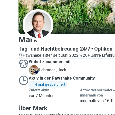
M
Mark
Tag- und Nachtbetreuung 24/7
Opfikon
Pawshake sitter seit Juni 2022
20+ Jahre Erfahr
Wohnt zusammen mit ...
J
Labrador , Jack
Aktiv in der Pawshake Community
4 mal gespeichert
Zuletzt aktiv
Antwortet normaler
vor 7 Monaten
innerhalb von
innerhalb von 16 T
Über Mark