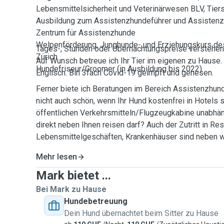
Lebensmittelsicherheit und Veterinärwesen BLV, Tier
Ausbildung zum Assistenzhundeführer und Assisten
Zentrum für Assistenzhunde
Welpenförderung, Junghunde- und Erziehungskurs de
Tages-, Stunden oder Übernachtungspreise verstehen 
Zürich
Auf Wunsch betreue ich Ihr Tier im eigenen zu Hause.
Hundefriseur/Groomer (in Ausbildung bis 2022)
Englisch. Bin 3fach Covid-19 geimpft und genesen.
Ferner biete ich Beratungen im Bereich Assistenzhun
nicht auch schön, wenn Ihr Hund kostenfrei in Hotels sc
öffentlichen Verkehrsmitteln/Flugzeugkabine unabhä
direkt neben Ihnen reisen darf? Auch der Zutritt in Res
Lebensmittelgeschäften, Krankenhäuser sind neben we
Mehr lesen
Mark bietet ...
Bei Mark zu Hause
Hundebetreuung
Dein Hund übernachtet beim Sitter zu Hause