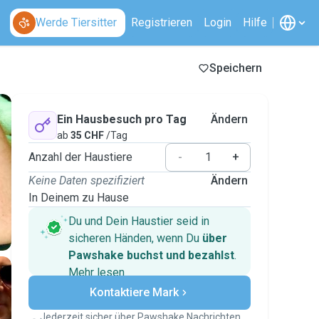
Werde Tiersitter
Registrieren
Login
Hilfe
Speichern
Ein Hausbesuch pro Tag
Ändern
ab
35 CHF
/Tag
Anzahl der Haustiere
-
+
Keine Daten spezifiziert
Ändern
In Deinem zu Hause
Du und Dein Haustier seid in
sicheren Händen, wenn Du
über
Pawshake buchst und bezahlst
.
Mehr lesen
Sichere Zahlungen
Kontaktiere Mark
Unterstützung, falls sich Deine
Pläne ändern
Jederzeit sicher über Pawshake Nachrichten