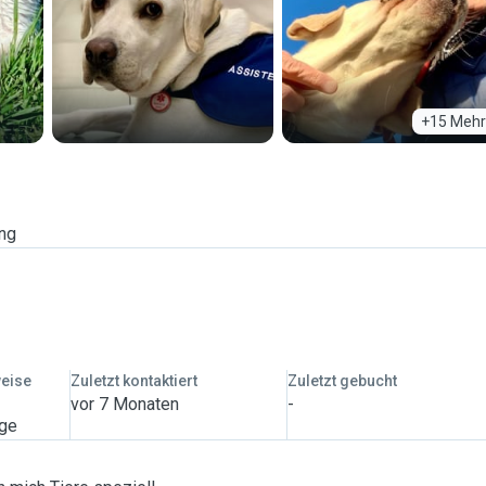
+15 Mehr
ung
weise
Zuletzt kontaktiert
Zuletzt gebucht
vor 7 Monaten
-
age