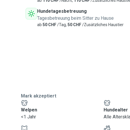
ab
110 CHF
/Nacht,
110 CHF
/Zusätzliches Hausti
Hundetagesbetreuung
Tagesbetreuung beim Sitter zu Hause
ab
50 CHF
/Tag,
50 CHF
/Zusätzliches Haustier
Mark akzeptiert
Welpen
Hundealter
<1 Jahr
Alle Altersk