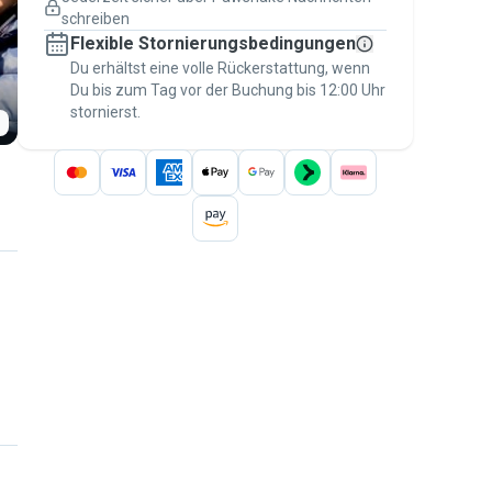
Versicherte Buchungen
schreiben
Erledige alles über Pawshake – von der
Flexible Stornierungsbedingungen
ersten Nachricht bis zur Bezahlung –, um
über die
Du erhältst eine volle Rückerstattung, wenn
Pawshake-Garantie
abgesichert zu
Du bis zum Tag vor der Buchung bis 12:00 Uhr
sein
stornierst.