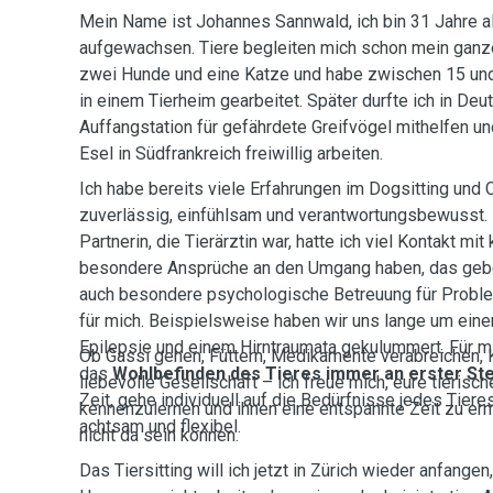
Mein Name ist Johannes Sannwald, ich bin 31 Jahre a
aufgewachsen. Tiere begleiten mich schon mein ganze
zwei Hunde und eine Katze und habe zwischen 15 und
in einem Tierheim gearbeitet. Später durfte ich in Deut
Auffangstation für gefährdete Greifvögel mithelfen u
Esel in Südfrankreich freiwillig arbeiten.
Ich habe bereits viele Erfahrungen im Dogsitting und
zuverlässig, einfühlsam und verantwortungsbewusst. 
Partnerin, die Tierärztin war, hatte ich viel Kontakt mit
besondere Ansprüche an den Umgang haben, das ge
auch besondere psychologische Betreuung für Proble
für mich. Beispielsweise haben wir uns lange um ein
Epilepsie und einem Hirntraumata gekulummert. Für m
Ob Gassi gehen, Füttern, Medikamente verabreichen, 
das
Wohlbefinden des Tieres immer an erster Ste
liebevolle Gesellschaft – ich freue mich, eure tierisc
Zeit, gehe individuell auf die Bedürfnisse jedes Tieres
kennenzulernen und ihnen eine entspannte Zeit zu er
achtsam und flexibel.
nicht da sein können.
Das Tiersitting will ich jetzt in Zürich wieder anfangen