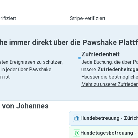
ifiziert
Stripe-verifiziert
he immer direkt über die Pawshake Platt
Zufriedenheit
eten Ereignissen zu schützen,
Jede Buchung, die über Pa
e in jeder über Pawshake
unsere
Zufriedenheitsga
 ist.
Haustier die bestmögliche
Mehr zu unserer Zufrieden
e von Johannes
Hundebetreuung
-
Züric
Hundetagesbetreuung
-