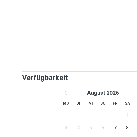
Verfügbarkeit
August 2026
MO
DI
MI
DO
FR
SA
1
3
4
5
6
7
8