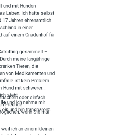
lt und mit Hunden
s Leben: Ich hatte selbst
 17 Jahren ehrenamtlich
schland in einer
nd auf einem Gnadenhof für
 Catsitting gesammelt –
Durch meine langjährige
 kranken Tieren, die
ben von Medikamenten und
mfälle ist kein Problem
en Hund mit schwerer
ich steht
Kuscheln oder einfach
lle
und ich nehme mir
hen Freunde
 ein und bin transparent,
möglichen, wenn Sie mal
, weil ich an einem kleinen