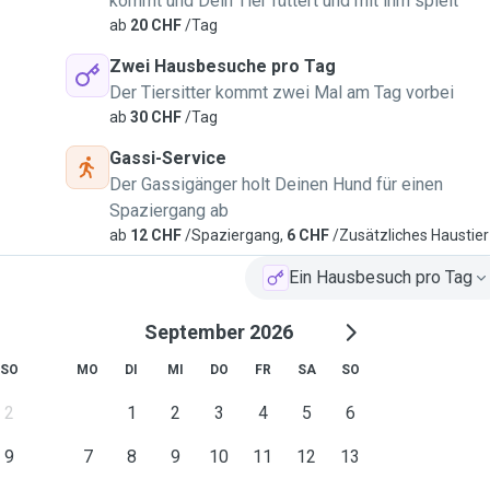
kommt und Dein Tier füttert und mit ihm spielt
ab
20 CHF
/Tag
Zwei Hausbesuche pro Tag
Der Tiersitter kommt zwei Mal am Tag vorbei
ab
30 CHF
/Tag
Gassi-Service
Der Gassigänger holt Deinen Hund für einen
Spaziergang ab
ab
12 CHF
/Spaziergang,
6 CHF
/Zusätzliches Haustier
Ein Hausbesuch pro Tag
September 2026
SO
MO
DI
MI
DO
FR
SA
SO
2
1
2
3
4
5
6
9
7
8
9
10
11
12
13