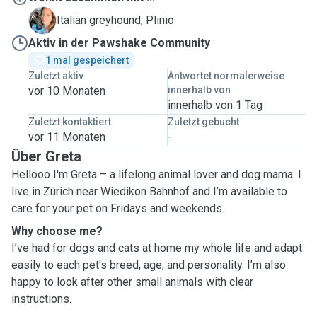
P
Italian greyhound, Plinio
Aktiv in der Pawshake Community
1 mal gespeichert
Zuletzt aktiv
Antwortet normalerweise
vor 10 Monaten
innerhalb von
innerhalb von 1 Tag
Zuletzt kontaktiert
Zuletzt gebucht
vor 11 Monaten
-
Über Greta
Hellooo I'm Greta – a lifelong animal lover and dog mama. I
live in Zürich near Wiedikon Bahnhof and I’m available to
care for your pet on Fridays and weekends.
Why choose me?
I’ve had for dogs and cats at home my whole life and adapt
easily to each pet’s breed, age, and personality. I’m also
happy to look after other small animals with clear
instructions.