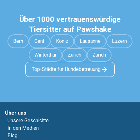
Über 1000 vertrauenswürdige
Tiersitter auf Pawshake
Bern
Genf
Köniz
Lausanne
Luzern
Winterthur
Zürich
Zürich
Top-Städte für Hundebetreuung
Über uns
Unsere Geschichte
In den Medien
Blog