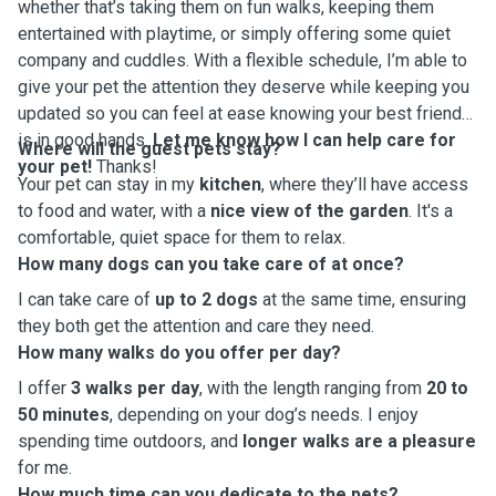
whether that’s taking them on fun walks, keeping them
entertained with playtime, or simply offering some quiet
company and cuddles. With a flexible schedule, I’m able to
give your pet the attention they deserve while keeping you
updated so you can feel at ease knowing your best friend
is in good hands.
Let me know how I can help care for
Where will the guest pets stay?
your pet!
Thanks!
Your pet can stay in my
kitchen
, where they’ll have access
to food and water, with a
nice view of the garden
. It's a
comfortable, quiet space for them to relax.
How many dogs can you take care of at once?
I can take care of
up to 2 dogs
at the same time, ensuring
they both get the attention and care they need.
How many walks do you offer per day?
I offer
3 walks per day
, with the length ranging from
20 to
50 minutes
, depending on your dog’s needs. I enjoy
spending time outdoors, and
longer walks are a pleasure
for me.
How much time can you dedicate to the pets?