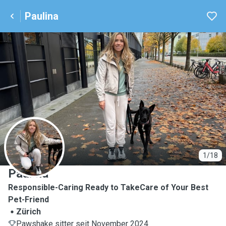
Paulina
P
1/18
Paulina
Responsible-Caring Ready to TakeCare of Your Best
Pet-Friend
Zürich
Pawshake sitter seit November 2024