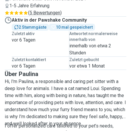
1-5 Jahre Erfahrung
(
5 Bewertungen
)
Aktiv in der Pawshake Community
2 Stammgäste
10 mal gespeichert
Zuletzt aktiv
Antwortet normalerweise
vor 6 Tagen
innerhalb von
innerhalb von etwa 2
Stunden
Zuletzt kontaktiert
Zuletzt gebucht
vor 6 Tagen
vor etwa 1 Monat
Über Paulina
Hi, I'm Paulina, a responsible and caring pet sitter with a
deep love for animals. I have a cat named Loui. Spending
time with him, along with being in nature, has taught me the
importance of providing pets with love, attention, and care. I
understand how much your furry friend means to you, which
is why I’m dedicated to making sure they feel safe, happy,
and well looked after in your absence.
I offer personalized care tailored to your pet’s needs,