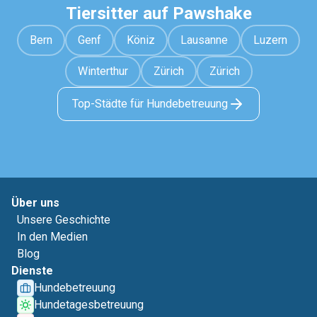
Tiersitter auf Pawshake
Bern
Genf
Köniz
Lausanne
Luzern
Winterthur
Zürich
Zürich
Top-Städte für Hundebetreuung
Über uns
Unsere Geschichte
In den Medien
Blog
Dienste
Hundebetreuung
Hundetagesbetreuung