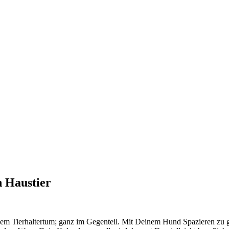
n Haustier
 dem Tierhaltertum; ganz im Gegenteil. Mit Deinem Hund Spazieren zu 