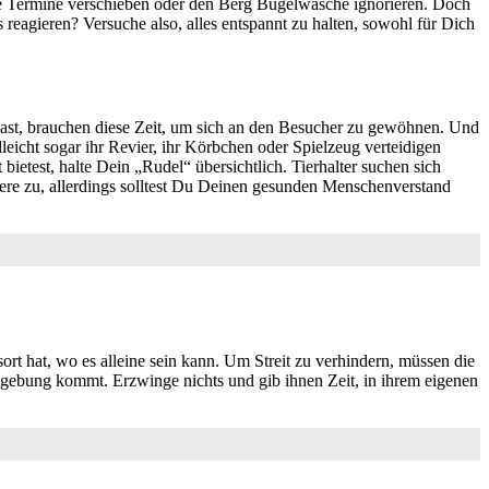
che Termine verschieben oder den Berg Bügelwäsche ignorieren. Doch
s reagieren? Versuche also, alles entspannt zu halten, sowohl für Dich
hast, brauchen diese Zeit, um sich an den Besucher zu gewöhnen. Und
leicht sogar ihr Revier, ihr Körbchen oder Spielzeug verteidigen
bietest, halte Dein „Rudel“ übersichtlich. Tierhalter suchen sich
iere zu, allerdings solltest Du Deinen gesunden Menschenverstand
rt hat, wo es alleine sein kann. Um Streit zu verhindern, müssen die
gebung kommt. Erzwinge nichts und gib ihnen Zeit, in ihrem eigenen