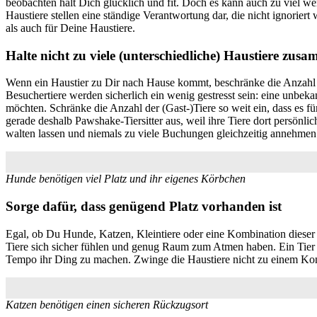
beobachten hält Dich glücklich und fit. Doch es kann auch zu viel w
Haustiere stellen eine ständige Verantwortung dar, die nicht ignorier
als auch für Deine Haustiere.
Halte nicht zu viele (unterschiedliche) Haustiere zus
Wenn ein Haustier zu Dir nach Hause kommt, beschränke die Anzahl d
Besuchertiere werden sicherlich ein wenig gestresst sein: eine unbeka
möchten. Schränke die Anzahl der (Gast-)Tiere so weit ein, dass es fü
gerade deshalb Pawshake-Tiersitter aus, weil ihre Tiere dort persön
walten lassen und niemals zu viele Buchungen gleichzeitig annehmen
Hunde benötigen viel Platz und ihr eigenes Körbchen
Sorge dafür, dass genügend Platz vorhanden ist
Egal, ob Du Hunde, Katzen, Kleintiere oder eine Kombination dieser T
Tiere sich sicher fühlen und genug Raum zum Atmen haben. Ein Tier
Tempo ihr Ding zu machen. Zwinge die Haustiere nicht zu einem Konta
Katzen benötigen einen sicheren Rückzugsort