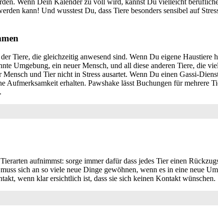
erden. Wenn Dein Kalender zu voll wird, kannst Du vielleicht berufli
t werden kann! Und wusstest Du, dass Tiere besonders sensibel auf Stres
ammen
er Tiere, die gleichzeitig anwesend sind. Wenn Du eigene Haustiere 
nnte Umgebung, ein neuer Mensch, und all diese anderen Tiere, die viel
r Mensch und Tier nicht in Stress ausartet. Wenn Du einen Gassi-Dienst 
liche Aufmerksamkeit erhalten. Pawshake lässt Buchungen für mehrere T
.
ierarten aufnimmst: sorge immer dafür dass jedes Tier einen Rückzugso
 muss sich an so viele neue Dinge gewöhnen, wenn es in eine neue Um
kt, wenn klar ersichtlich ist, dass sie sich keinen Kontakt wünschen.