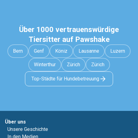
Über 1000 vertrauenswürdige
Tiersitter auf Pawshake
Bern
Genf
Köniz
Lausanne
Luzern
Winterthur
Zürich
Zürich
Top-Städte für Hundebetreuung
Über uns
Unsere Geschichte
In den Medien