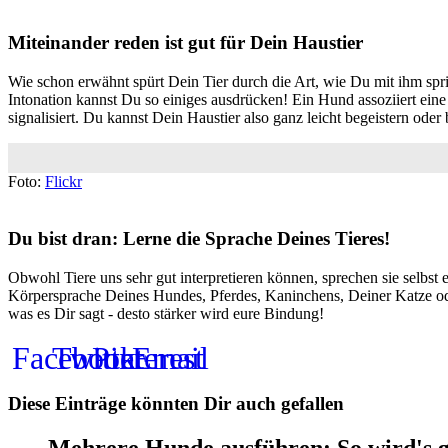
Miteinander reden ist gut für Dein Haustier
Wie schon erwähnt spürt Dein Tier durch die Art, wie Du mit ihm spric
Intonation kannst Du so einiges ausdrücken! Ein Hund assoziiert ein
signalisiert. Du kannst Dein Haustier also ganz leicht begeistern oder
Foto:
Flickr
Du bist dran: Lerne die Sprache Deines Tieres!
Obwohl Tiere uns sehr gut interpretieren können, sprechen sie selbst e
Körpersprache Deines Hundes, Pferdes, Kaninchens, Deiner Katze oder 
was es Dir sagt - desto stärker wird eure Bindung!
Facebook
Twitter
Pinterest
Email
Diese Einträge könnten Dir auch gefallen
Mehrere Hunde ausführen: So wird's 