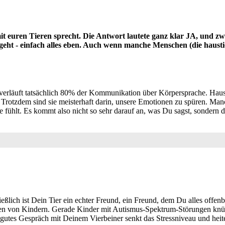
mit euren Tieren sprecht. Die Antwort lautete ganz klar JA, und
eht - einfach alles eben. Auch wenn manche Menschen (die haustierl
rläuft tatsächlich 80% der Kommunikation über Körpersprache. Hausti
t. Trotzdem sind sie meisterhaft darin, unsere Emotionen zu spüren.
e fühlt. Es kommt also nicht so sehr darauf an, was Du sagst, sondern 
ßlich ist Dein Tier ein echter Freund, ein Freund, dem Du alles offenbar
eben von Kindern. Gerade Kinder mit Autismus-Spektrum-Störungen knüp
n gutes Gespräch mit Deinem Vierbeiner senkt das Stressniveau und heite