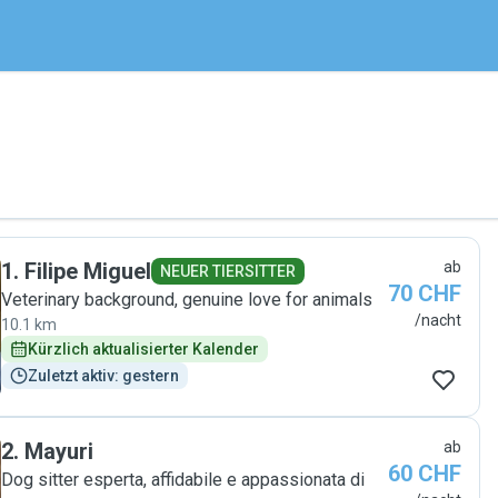
1
.
Filipe Miguel
ab
NEUER TIERSITTER
70 CHF
Veterinary background, genuine love for animals
/nacht
10.1 km
Kürzlich aktualisierter Kalender
Zuletzt aktiv: gestern
2
.
Mayuri
ab
60 CHF
Dog sitter esperta, affidabile e appassionata di