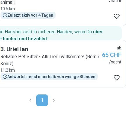
/nacht
animali
10.5 km
Zuletzt aktiv vor 4 Tagen
in Haustier seid in sicheren Händen, wenn Du
über
 buchst und bezahlst
.
3
.
Uriel Ian
ab
65 CHF
Reliable Pet Sitter - Alli Tierli willkomme! (Bern /
/nacht
Köniz)
11.2 km
Antwortet meist innerhalb von wenige Stunden
1