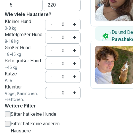
M
Wie viele Haustiere?
Kleiner Hund
-
+
0-8 kg
Du und De
Mittelgroßer Hund
-
+
Pawshake
8-18 kg
Großer Hund
-
+
18-45 kg
Sehr großer Hund
U
-
+
+45 kg
Katze
-
+
Alle
Kleintier
-
+
Vogel, Kaninchen,
Frettchen, ...
Weitere Filter
Sitter hat keine Hunde
Sitter hat keine anderen
Haustiere