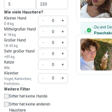
M
Wie viele Haustiere?
Kleiner Hund
-
+
0-8 kg
Du und De
Mittelgroßer Hund
-
+
Pawshake
8-18 kg
Großer Hund
-
+
18-45 kg
Sehr großer Hund
U
-
+
+45 kg
Katze
-
+
Alle
Kleintier
-
+
Vogel, Kaninchen,
Frettchen, ...
Weitere Filter
Sitter hat keine Hunde
Sitter hat keine anderen
Haustiere