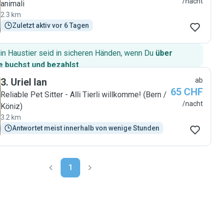
/nacht
animali
2.3 km
Zuletzt aktiv vor 6 Tagen
in Haustier seid in sicheren Händen, wenn Du
über
 buchst und bezahlst
.
3
.
Uriel Ian
ab
65 CHF
Reliable Pet Sitter - Alli Tierli willkomme! (Bern /
/nacht
Köniz)
3.2 km
Antwortet meist innerhalb von wenige Stunden
1