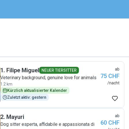
1
.
Filipe Miguel
ab
NEUER TIERSITTER
75 CHF
Veterinary background, genuine love for animals
/nacht
1.2 km
Kürzlich aktualisierter Kalender
Zuletzt aktiv: gestern
2
.
Mayuri
ab
60 CHF
Dog sitter esperta, affidabile e appassionata di