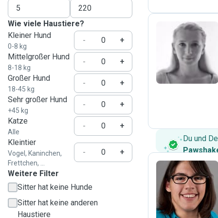
Wie viele Haustiere?
Kleiner Hund
-
+
0-8 kg
E
Mittelgroßer Hund
-
+
8-18 kg
Großer Hund
-
+
18-45 kg
Sehr großer Hund
-
+
+45 kg
Katze
-
+
Alle
Du und De
Kleintier
Pawshake
-
+
Vogel, Kaninchen,
Frettchen, ...
Weitere Filter
Sitter hat keine Hunde
C
Sitter hat keine anderen
Haustiere