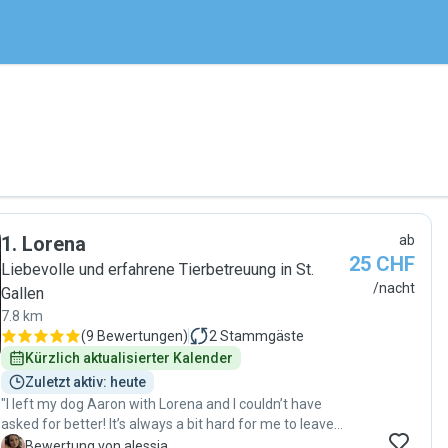
1
.
Lorena
ab
25 CHF
Liebevolle und erfahrene Tierbetreuung in St.
/nacht
Gallen
7.8 km
(
9 Bewertungen
)
2
Stammgäste
Kürzlich aktualisierter Kalender
Zuletzt aktiv: heute
"I left my dog Aaron with Lorena and I couldn’t have
asked for better! It’s always a bit hard for me to leave
him with someone else, because Aaron is very
A
Bewertung von alessia