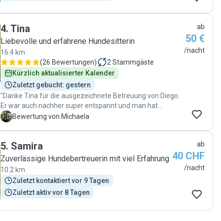
4
.
Tina
ab
50 €
Liebevolle und erfahrene Hundesitterin
/nacht
16.4 km
(
26 Bewertungen
)
2
Stammgäste
Kürzlich aktualisierter Kalender
Zuletzt gebucht: gestern
"Danke Tina für die ausgezeichnete Betreuung von Diego.
Er war auch nachher super entspannt und man hat
gemerkt, dass er sich wohl gefühlt hat. Auch wir hatten
M
Bewertung von Michaela
dank Deiner netten Fotos während der Betreuung einen
wunderschönen Abend beim Abendessen und den
5
.
Samira
ab
Festspielen. Wir können Tina & Gina als Hundesitter sehr
40 CHF
empfehlen und sollten wir wieder in die Gegend kommen,
Zuverlässige Hundebertreuerin mit viel Erfahrung
werden wir uns gerne melden. Vielen Dank, Michaela,
/nacht
10.2 km
Michael & Diego"
Zuletzt kontaktiert vor 9 Tagen
Zuletzt aktiv vor 8 Tagen