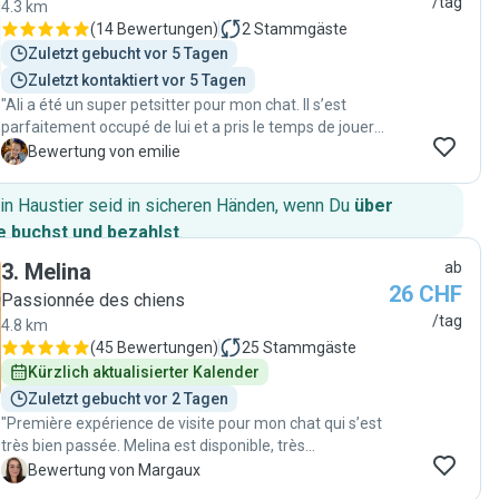
/tag
4.3 km
(
14 Bewertungen
)
2
Stammgäste
Zuletzt gebucht vor 5 Tagen
Zuletzt kontaktiert vor 5 Tagen
"Ali a été un super petsitter pour mon chat. Il s’est
parfaitement occupé de lui et a pris le temps de jouer
avec lui à chaque visite. Il a su me mettre en confiance
E
Bewertung von emilie
et m’a à chaque fois envoyé des photos et des vidéos
pour me montrer que tout allait bien. Je le
in Haustier seid in sicheren Händen, wenn Du
über
recommande les yeux fermés."
 buchst und bezahlst
.
3
.
Melina
ab
26 CHF
Passionnée des chiens
/tag
4.8 km
(
45 Bewertungen
)
25
Stammgäste
Kürzlich aktualisierter Kalender
Zuletzt gebucht vor 2 Tagen
"Première expérience de visite pour mon chat qui s’est
très bien passée. Melina est disponible, très
arrangeante et sympathique. Elle m’a donné des
M
Bewertung von Margaux
nouvelle de mon chat lors de ses visites. Elle m’a même