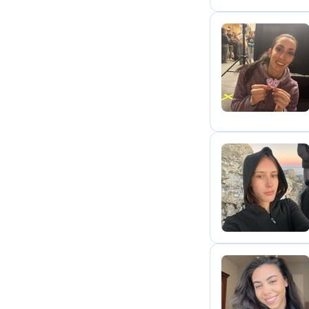
C
D
A