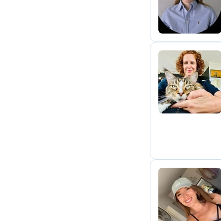
A
F
P