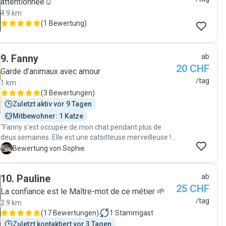
attentionnée☺️
4.9 km
(
1 Bewertung
)
9
.
Fanny
ab
20 CHF
Garde d’animaux avec amour
/tag
1 km
(
3 Bewertungen
)
Zuletzt aktiv vor 9 Tagen
Mitbewohner: 1 Katze
"Fanny s'est occupée de mon chat pendant plus de
deux semaines. Elle est une catsitteuse merveilleuse !
Pleine de douceur et de gentillesse pour les animaux,
S
Bewertung von Sophie
elle m'a donné des nouvelles chaque jour (plusieurs
vidéos avec explications sur le comportement de mon
10
.
Pauline
ab
chat) avec enthousiasme et une grande gentillesse.
25 CHF
Mon chat a eu beaucoup de chance ! Elle s'est
La confiance est le Maître-mot de ce métier 🌱
superbement occupé de lui, a été consciencieuse, s'est
/tag
2.9 km
sincèrement intéressée à mon chat et a fait bien plus
(
17 Bewertungen
)
1
Stammgast
que ce que je demandais. Elle a par ailleurs gentiment
Zuletzt kontaktiert vor 3 Tagen