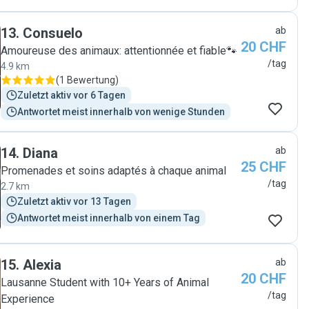
13
.
Consuelo
ab
20 CHF
Amoureuse des animaux: attentionnée et fiable🐾
/tag
4.9 km
(
1 Bewertung
)
Zuletzt aktiv vor 6 Tagen
Antwortet meist innerhalb von wenige Stunden
14
.
Diana
ab
25 CHF
Promenades et soins adaptés à chaque animal
/tag
2.7 km
Zuletzt aktiv vor 13 Tagen
Antwortet meist innerhalb von einem Tag
15
.
Alexia
ab
20 CHF
Lausanne Student with 10+ Years of Animal
/tag
Experience