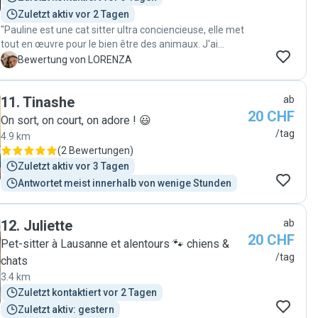
accepté d'arroser mes plantes et s'est proposée de
Zuletzt aktiv vor 2 Tagen
relever mon courrier. Vous pouvez absolument vous
"Pauline est une cat sitter ultra conciencieuse, elle met
fier à elle ; en cas de besoin, je n'hésiterai pas à la
tout en œuvre pour le bien être des animaux. J'ai
recontacter. Mille mercis Fanny ! "
retrouvé mes 2 loulous tranquilles, aucune trace de
L
Bewertung von LORENZA
stress. Elle envoie des vidéos après son passage. Et je
recommande fortement. Merci. "
11
.
Tinashe
ab
20 CHF
On sort, on court, on adore ! 😃
/tag
4.9 km
(
2 Bewertungen
)
Zuletzt aktiv vor 3 Tagen
Antwortet meist innerhalb von wenige Stunden
12
.
Juliette
ab
20 CHF
Pet-sitter à Lausanne et alentours 🐾 chiens &
/tag
chats
3.4 km
Zuletzt kontaktiert vor 2 Tagen
Zuletzt aktiv: gestern