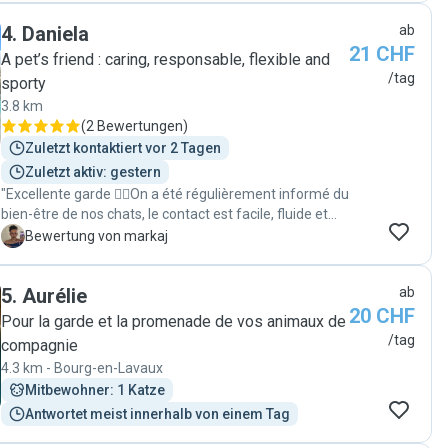
rendu un petit service. Encore merci. Je vous
4
.
Daniela
ab
recommande Melina pour s’occuper de vos animaux
21 CHF
lors de vos absences. "
A pet’s friend : caring, responsable, flexible and
/tag
sporty
3.8 km
(
2 Bewertungen
)
Zuletzt kontaktiert vor 2 Tagen
Zuletzt aktiv: gestern
"Excellente garde 👍🏻On a été régulièrement informé du
bien-être de nos chats, le contact est facile, fluide et
rapide. Je recommande cette catsitteuse 😇"
M
Bewertung von markaj
5
.
Aurélie
ab
20 CHF
Pour la garde et la promenade de vos animaux de
/tag
compagnie
4.3 km - Bourg-en-Lavaux
Mitbewohner: 1 Katze
Antwortet meist innerhalb von einem Tag