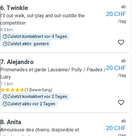
6
.
Twinkle
ab
20 CHF
I'll out-walk, out-play and out-cuddle the
/tag
competition
4.3 km
Zuletzt kontaktiert vor 4 Tagen
Zuletzt aktiv: gestern
7
.
Alejandro
ab
20 CHF
Promenades et garde Lausanne/ Pully / Paudex /
/tag
Lutry.
1.1 km
(
1 Bewertung
)
Zuletzt kontaktiert vor 2 Tagen
Zuletzt aktiv vor 2 Tagen
8
.
Anita
ab
20 CHF
Amoureuse des chiens, disponible et
/tag