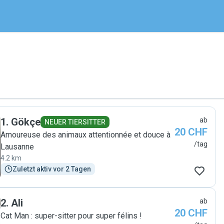
1
.
Gökçe
ab
NEUER TIERSITTER
20 CHF
Amoureuse des animaux attentionnée et douce à
/tag
Lausanne
4.2 km
Zuletzt aktiv vor 2 Tagen
2
.
Ali
ab
20 CHF
Cat Man : super-sitter pour super félins !