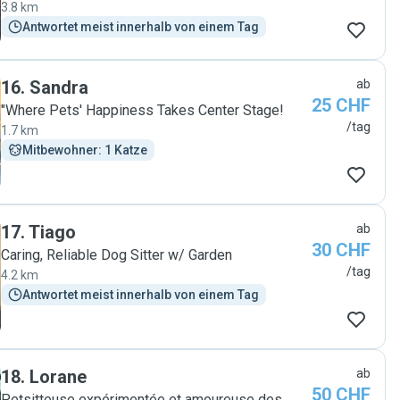
3.8 km
Antwortet meist innerhalb von einem Tag
16
.
Sandra
ab
25 CHF
"Where Pets' Happiness Takes Center Stage!
/tag
1.7 km
Mitbewohner: 1 Katze
17
.
Tiago
ab
30 CHF
Caring, Reliable Dog Sitter w/ Garden
/tag
4.2 km
Antwortet meist innerhalb von einem Tag
18
.
Lorane
ab
50 CHF
Petsitteuse expérimentée et amoureuse des