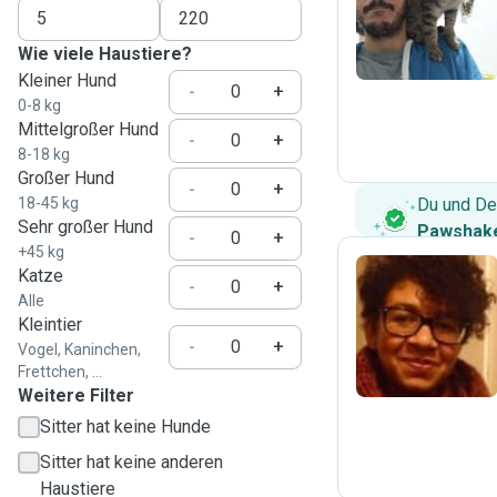
A
Wie viele Haustiere?
Kleiner Hund
-
+
0-8 kg
Mittelgroßer Hund
-
+
8-18 kg
Großer Hund
-
+
18-45 kg
Du und De
Sehr großer Hund
Pawshake
-
+
+45 kg
Katze
-
+
Alle
M
Kleintier
-
+
Vogel, Kaninchen,
Frettchen, ...
Weitere Filter
Sitter hat keine Hunde
Sitter hat keine anderen
Haustiere