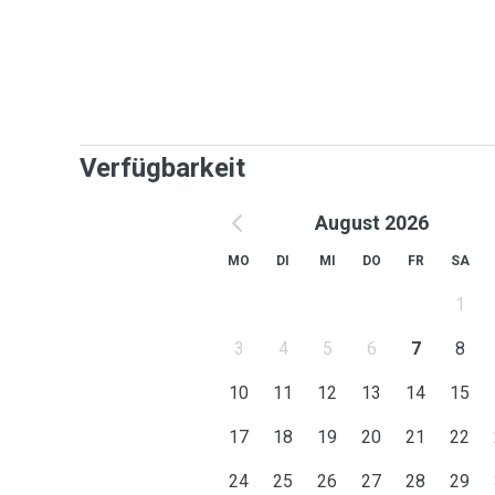
-
L
i
e
b
e
v
o
l
l
e
u
n
d
g
e
d
u
l
d
i
g
e
B
e
t
r
e
u
u
n
g
,
d
i
e
a
u
f
d
a
s
W
o
a
u
s
g
e
r
i
c
h
t
e
t
i
s
t
.
Verfügbarkeit
August 2026
MO
DI
MI
DO
FR
SA
1
3
4
5
6
7
8
10
11
12
13
14
15
17
18
19
20
21
22
24
25
26
27
28
29