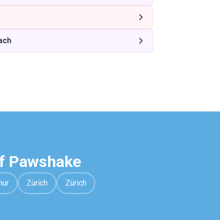
ach
uf Pawshake
hur
Zürich
Zürich