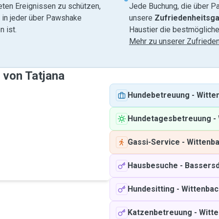
eten Ereignissen zu schützen,
Jede Buchung, die über Pa
e in jeder über Pawshake
unsere
Zufriedenheitsga
 ist.
Haustier die bestmögliche
Mehr zu unserer Zufrieden
 von Tatjana
Hundebetreuung
-
Witte
Hundetagesbetreuung
-
Gassi-Service
-
Wittenb
Hausbesuche
-
Bassersd
Hundesitting
-
Wittenbac
Katzenbetreuung
-
Witt