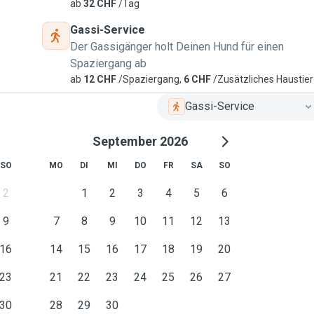
ab
32 CHF
/Tag
h
l
b
e
f
i
n
d
e
n
d
e
i
n
e
r
K
a
t
z
e
Gassi-Service
Der Gassigänger holt Deinen Hund für einen
Spaziergang ab
ab
12 CHF
/Spaziergang,
6 CHF
/Zusätzliches Haustier
Gassi-Service
September 2026
SO
MO
DI
MI
DO
FR
SA
SO
2
1
2
3
4
5
6
9
7
8
9
10
11
12
13
16
14
15
16
17
18
19
20
23
21
22
23
24
25
26
27
30
28
29
30