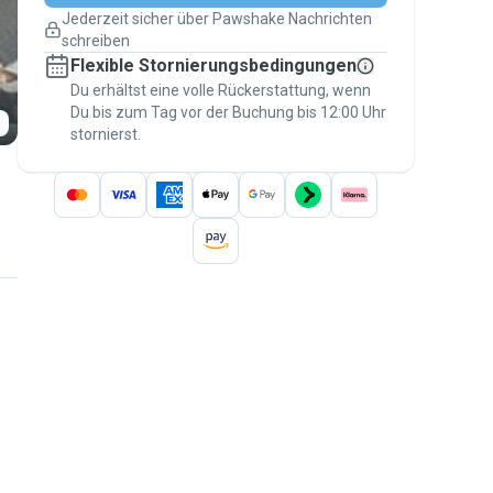
Pläne ändern
Jederzeit sicher über Pawshake Nachrichten
Versicherte Buchungen
schreiben
Erledige alles über Pawshake – von der
Flexible Stornierungsbedingungen
ersten Nachricht bis zur Bezahlung –, um
über die
Du erhältst eine volle Rückerstattung, wenn
Pawshake-Garantie
abgesichert zu
Du bis zum Tag vor der Buchung bis 12:00 Uhr
sein
stornierst.