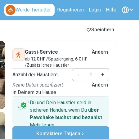
Werde Tiersitter
Registrieren
Login
Hilfe
Speichern
Gassi-Service
Ändern
ab
12 CHF
/Spaziergang,
6 CHF
/Zusätzliches Haustier
Anzahl der Haustiere
-
+
Keine Daten spezifiziert
Ändern
In Deinem zu Hause
Du und Dein Haustier seid in
sicheren Händen, wenn Du
über
Pawshake buchst und bezahlst
.
Mehr lesen
Sichere Zahlungen
Kontaktiere Tatjana
Unterstützung, falls sich Deine