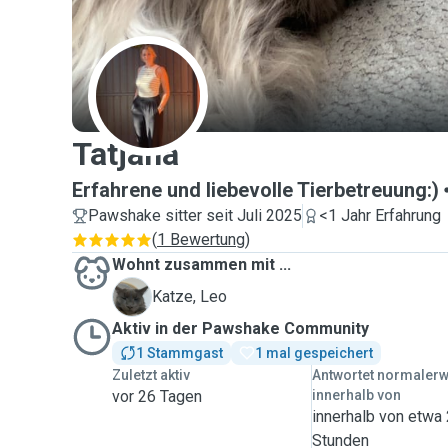
T
Tatjana
Erfahrene und liebevolle Tierbetreuung:)
Pawshake sitter seit Juli 2025
<1 Jahr Erfahrung
(
1 Bewertung
)
Wohnt zusammen mit ...
L
Katze, Leo
Aktiv in der Pawshake Community
1 Stammgast
1 mal gespeichert
Zuletzt aktiv
Antwortet normaler
vor 26 Tagen
innerhalb von
innerhalb von etwa
Stunden