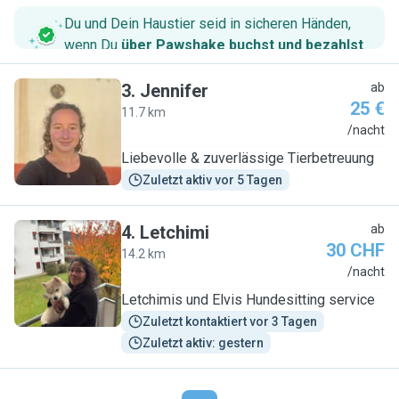
Du und Dein Haustier seid in sicheren Händen,
wenn Du
über Pawshake buchst und bezahlst
.
3
.
Jennifer
ab
25 €
11.7 km
J
/nacht
Liebevolle & zuverlässige Tierbetreuung
Zuletzt aktiv vor 5 Tagen
4
.
Letchimi
ab
30 CHF
14.2 km
L
/nacht
Letchimis und Elvis Hundesitting service
Zuletzt kontaktiert vor 3 Tagen
Zuletzt aktiv: gestern