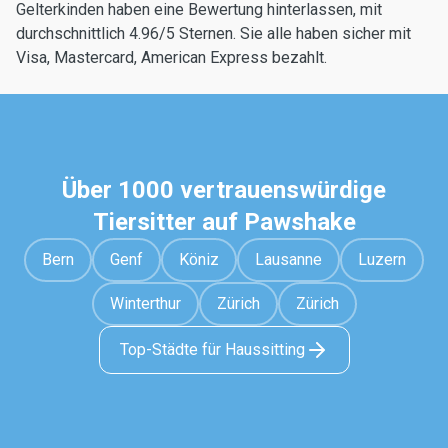
Gelterkinden haben eine Bewertung hinterlassen, mit
durchschnittlich 4.96/5 Sternen. Sie alle haben sicher mit
Visa, Mastercard, American Express bezahlt.
Über 1000 vertrauenswürdige
Tiersitter auf Pawshake
Bern
Genf
Köniz
Lausanne
Luzern
Winterthur
Zürich
Zürich
Top-Städte für Haussitting