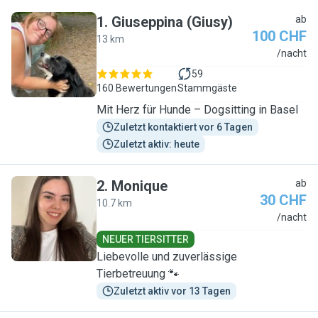
1
.
Giuseppina (Giusy)
ab
100 CHF
13 km
G
/nacht
59
160 Bewertungen
Stammgäste
Mit Herz für Hunde – Dogsitting in Basel
Zuletzt kontaktiert vor 6 Tagen
Zuletzt aktiv: heute
2
.
Monique
ab
30 CHF
10.7 km
M
/nacht
NEUER TIERSITTER
Liebevolle und zuverlässige
Tierbetreuung 🐾
Zuletzt aktiv vor 13 Tagen