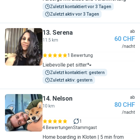
Zuletzt kontaktiert vor 3 Tagen
Zuletzt aktiv vor 3 Tagen
13
.
Serena
ab
60 CHF
11.5 km
S
/nacht
1 Bewertung
Liebevolle pet sitter🐾
Zuletzt kontaktiert: gestern
Zuletzt aktiv: gestern
14
.
Nelson
ab
80 CHF
10 km
N
/nacht
1
4 Bewertungen
Stammgast
Home boarding in Kloten | 5 min from