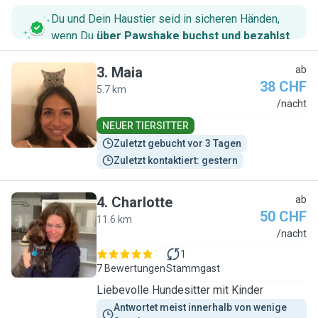
Du und Dein Haustier seid in sicheren Händen,
wenn Du
über Pawshake buchst und bezahlst
.
3
.
Maia
ab
38 CHF
5.7 km
M
/nacht
NEUER TIERSITTER
Zuletzt gebucht vor 3 Tagen
Zuletzt kontaktiert: gestern
4
.
Charlotte
ab
50 CHF
11.6 km
C
/nacht
1
7 Bewertungen
Stammgast
Liebevolle Hundesitter mit Kinder
Antwortet meist innerhalb von wenige 