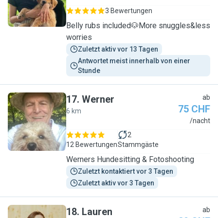
3 Bewertungen
Belly rubs included🐶More snuggles&less
worries
Zuletzt aktiv vor 13 Tagen
Antwortet meist innerhalb von einer 
Stunde
17
.
Werner
ab
75 CHF
6 km
W
/nacht
2
12 Bewertungen
Stammgäste
Werners Hundesitting & Fotoshooting
Zuletzt kontaktiert vor 3 Tagen
Zuletzt aktiv vor 3 Tagen
18
.
Lauren
ab