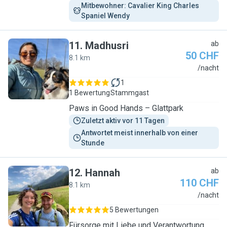
Mitbewohner: Cavalier King Charles 
Spaniel Wendy
11
.
Madhusri
ab
50 CHF
8.1 km
M
/nacht
1
1 Bewertung
Stammgast
Paws in Good Hands – Glattpark
Zuletzt aktiv vor 11 Tagen
Antwortet meist innerhalb von einer 
Stunde
12
.
Hannah
ab
110 CHF
8.1 km
H
/nacht
5 Bewertungen
Fürsorge mit Liebe und Verantwortung