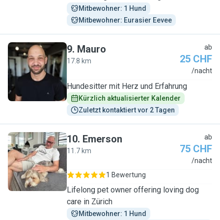
Mitbewohner: 1 Hund
Mitbewohner: Eurasier Eevee
9
.
Mauro
ab
25 CHF
17.8 km
M
/nacht
Hundesitter mit Herz und Erfahrung
Kürzlich aktualisierter Kalender
Zuletzt kontaktiert vor 2 Tagen
10
.
Emerson
ab
75 CHF
11.7 km
E
/nacht
1 Bewertung
Lifelong pet owner offering loving dog
care in Zürich
Mitbewohner: 1 Hund