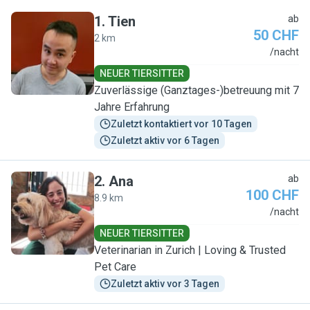
1
.
Tien
ab
50 CHF
2 km
T
/nacht
NEUER TIERSITTER
Zuverlässige (Ganztages-)betreuung mit 7
Jahre Erfahrung
Zuletzt kontaktiert vor 10 Tagen
Zuletzt aktiv vor 6 Tagen
2
.
Ana
ab
100 CHF
8.9 km
A
/nacht
NEUER TIERSITTER
Veterinarian in Zurich | Loving & Trusted
Pet Care
Zuletzt aktiv vor 3 Tagen