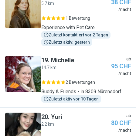
38 CHF
5.7 km
L
/nacht
1 Bewertung
Experience with Pet Care
Zuletzt kontaktiert vor 2 Tagen
Zuletzt aktiv: gestern
19
.
Michelle
ab
95 CHF
14.7 km
M
/nacht
2 Bewertungen
Buddy & Friends - in 8309 Nürensdorf
Zuletzt aktiv vor 10 Tagen
20
.
Yuri
ab
80 CHF
2.2 km
Y
/nacht