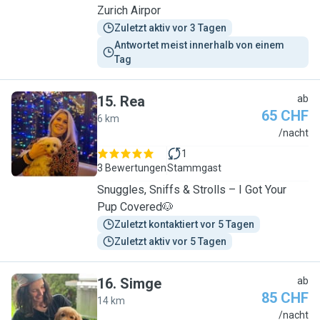
Zurich Airpor
Zuletzt aktiv vor 3 Tagen
Antwortet meist innerhalb von einem 
Tag
15
.
Rea
ab
65 CHF
6 km
R
/nacht
1
3 Bewertungen
Stammgast
Snuggles, Sniffs & Strolls – I Got Your
Pup Covered🐶
Zuletzt kontaktiert vor 5 Tagen
Zuletzt aktiv vor 5 Tagen
16
.
Simge
ab
85 CHF
14 km
S
/nacht