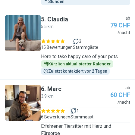
Stunden
5
.
Claudia
ab
79 CHF
5.5 km
C
/nacht
3
15 Bewertungen
Stammgäste
Here to take happy care of your pets
Kürzlich aktualisierter Kalender
Zuletzt kontaktiert vor 2 Tagen
6
.
Marc
ab
60 CHF
3.9 km
M
/nacht
1
6 Bewertungen
Stammgast
Erfahrener Tiersitter mit Herz und
Fürsorge