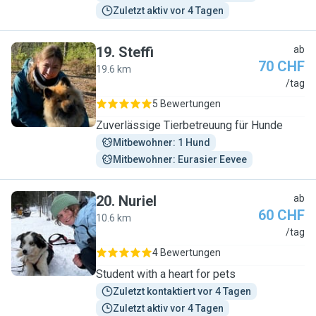
Zuletzt aktiv vor 4 Tagen
19
.
Steffi
ab
70 CHF
19.6 km
S
/tag
5 Bewertungen
Zuverlässige Tierbetreuung für Hunde
Mitbewohner: 1 Hund
Mitbewohner: Eurasier Eevee
20
.
Nuriel
ab
60 CHF
10.6 km
N
/tag
4 Bewertungen
Student with a heart for pets
Zuletzt kontaktiert vor 4 Tagen
Zuletzt aktiv vor 4 Tagen