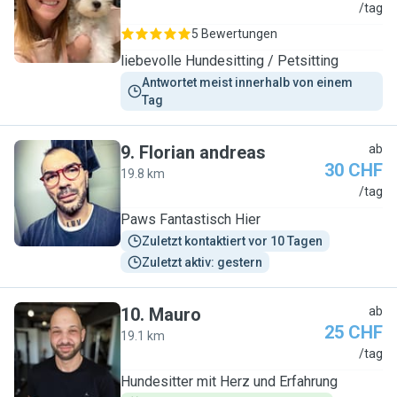
A
/tag
5 Bewertungen
liebevolle Hundesitting / Petsitting
Antwortet meist innerhalb von einem 
Tag
9
.
Florian andreas
ab
30 CHF
19.8 km
F
/tag
Paws Fantastisch Hier
Zuletzt kontaktiert vor 10 Tagen
Zuletzt aktiv: gestern
10
.
Mauro
ab
25 CHF
19.1 km
M
/tag
Hundesitter mit Herz und Erfahrung