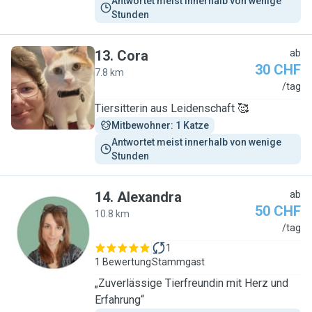
Antwortet meist innerhalb von wenige 
Stunden
13
.
Cora
ab
30 CHF
7.8 km
C
/tag
Tiersitterin aus Leidenschaft 🥰
Mitbewohner: 1 Katze
Antwortet meist innerhalb von wenige 
Stunden
14
.
Alexandra
ab
50 CHF
10.8 km
A
/tag
1
1 Bewertung
Stammgast
„Zuverlässige Tierfreundin mit Herz und
Erfahrung“