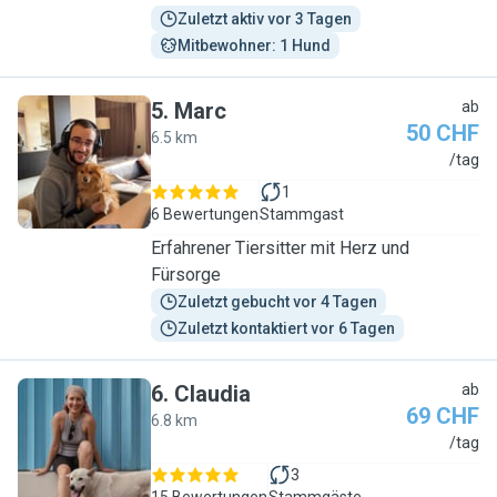
Zuletzt aktiv vor 3 Tagen
Mitbewohner: 1 Hund
5
.
Marc
ab
50 CHF
6.5 km
M
/tag
1
6 Bewertungen
Stammgast
Erfahrener Tiersitter mit Herz und
Fürsorge
Zuletzt gebucht vor 4 Tagen
Zuletzt kontaktiert vor 6 Tagen
6
.
Claudia
ab
69 CHF
6.8 km
C
/tag
3