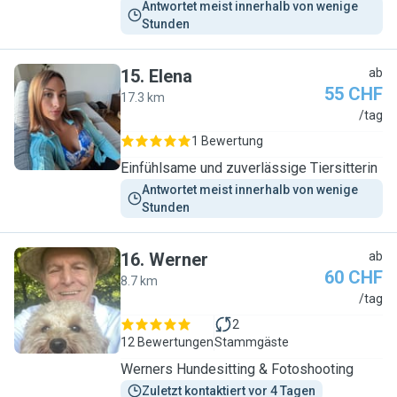
Antwortet meist innerhalb von wenige 
Stunden
15
.
Elena
ab
55 CHF
17.3 km
E
/tag
1 Bewertung
Einfühlsame und zuverlässige Tiersitterin
Antwortet meist innerhalb von wenige 
Stunden
16
.
Werner
ab
60 CHF
8.7 km
W
/tag
2
12 Bewertungen
Stammgäste
Werners Hundesitting & Fotoshooting
Zuletzt kontaktiert vor 4 Tagen