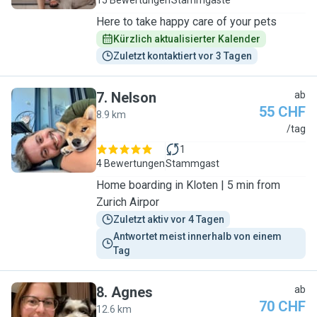
15 Bewertungen
Stammgäste
Here to take happy care of your pets
Kürzlich aktualisierter Kalender
Zuletzt kontaktiert vor 3 Tagen
7
.
Nelson
ab
55 CHF
8.9 km
N
/tag
1
4 Bewertungen
Stammgast
Home boarding in Kloten | 5 min from
Zurich Airpor
Zuletzt aktiv vor 4 Tagen
Antwortet meist innerhalb von einem 
Tag
8
.
Agnes
ab
70 CHF
12.6 km