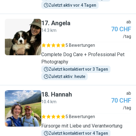
Zuletzt aktiv vor 4 Tagen
17
.
Angela
ab
70 CHF
14.3 km
A
/tag
5 Bewertungen
Complete Dog Care + Professional Pet
Photography
Zuletzt kontaktiert vor 3 Tagen
Zuletzt aktiv: heute
18
.
Hannah
ab
70 CHF
10.4 km
H
/tag
5 Bewertungen
Fürsorge mit Liebe und Verantwortung
Zuletzt kontaktiert vor 4 Tagen