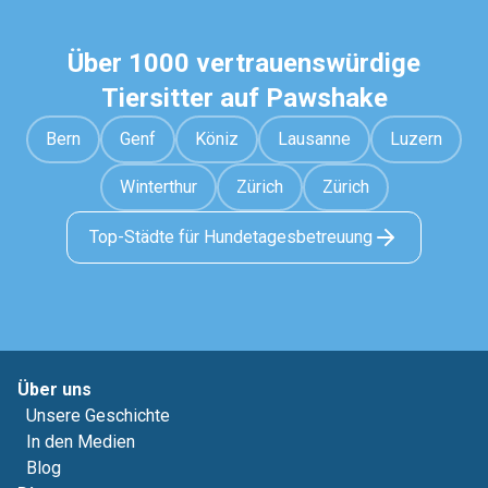
Über 1000 vertrauenswürdige
Tiersitter auf Pawshake
Bern
Genf
Köniz
Lausanne
Luzern
Winterthur
Zürich
Zürich
Top-Städte für Hundetagesbetreuung
Über uns
Unsere Geschichte
In den Medien
Blog