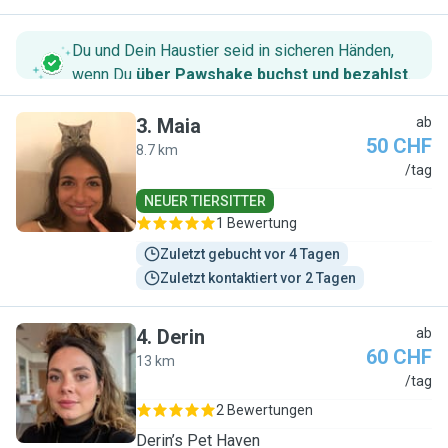
Du und Dein Haustier seid in sicheren Händen,
wenn Du
über Pawshake buchst und bezahlst
.
3
.
Maia
ab
50 CHF
8.7 km
M
/tag
NEUER TIERSITTER
1 Bewertung
Zuletzt gebucht vor 4 Tagen
Zuletzt kontaktiert vor 2 Tagen
4
.
Derin
ab
60 CHF
13 km
D
/tag
2 Bewertungen
Derin’s Pet Haven