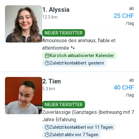
1
.
Alyssia
ab
25 CHF
12.5 km
A
/tag
NEUER TIERSITTER
Amoureuse des animaux, fiable et
attentionnée 🐾
Kürzlich aktualisierter Kalender
Zuletzt kontaktiert: gestern
2
.
Tien
ab
40 CHF
5.3 km
T
/tag
NEUER TIERSITTER
Zuverlässige (Ganztages-)betreuung mit 7
Jahre Erfahrung
Zuletzt kontaktiert vor 11 Tagen
Zuletzt aktiv vor 7 Tagen