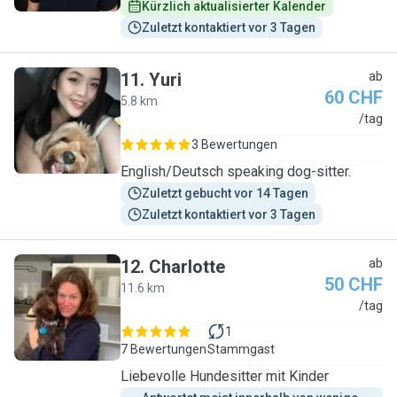
Kürzlich aktualisierter Kalender
Zuletzt kontaktiert vor 3 Tagen
11
.
Yuri
ab
60 CHF
5.8 km
Y
/tag
3 Bewertungen
English/Deutsch speaking dog-sitter.
Zuletzt gebucht vor 14 Tagen
Zuletzt kontaktiert vor 3 Tagen
12
.
Charlotte
ab
50 CHF
11.6 km
C
/tag
1
7 Bewertungen
Stammgast
Liebevolle Hundesitter mit Kinder