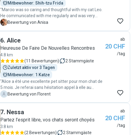
Mitbewohner: Shih-tzu Frida
"Marcio was so caring and thoughtful with my cat Leo.
He communicated with me regularly and was very
professional. It was clear that he cares about animals
A
Bewertung von Anisa
and enjoys spending time with him. I will definitely use
Marcio again, and recommend him highly. Marcio était
6
.
Alice
ab
si attentionné et attentionné avec mon chat Leo. Il
20 CHF
communiquait avec moi régulièrement et était très
Heureuse De Faire De Nouvelles Rencontres
professionnel. Il était clair qu'il se soucie des animaux
/tag
4.8 km
et aime passer du temps avec lui. Je vais certainement
(
11 Bewertungen
)
2
Stammgäste
utiliser à nouveau Marcio et le recommande vivement.
Zuletzt aktiv vor 3 Tagen
"
Mitbewohner: 1 Katze
"Alice a été une excellente pet sitter pour mon chat de
5 mois. Je referai sans hésitation appel à elle au
besoin."
F
Bewertung von Florent
7
.
Nessa
ab
20 CHF
Partez l’esprit libre, vos chats seront choyés
/tag
3.8 km
(
2 Bewertungen
)
2
Stammgäste