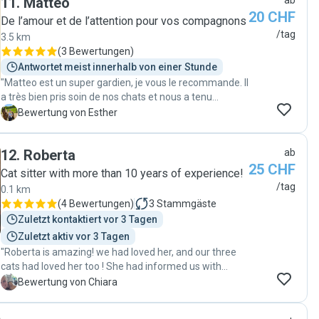
11
.
Mattéo
ab
20 CHF
De l’amour et de l’attention pour vos compagnons
/tag
3.5 km
(
3 Bewertungen
)
Antwortet meist innerhalb von einer Stunde
"Matteo est un super gardien, je vous le recommande. Il
a très bien pris soin de nos chats et nous a tenu
informé tout le long de la semaine. Nous referons
E
Bewertung von Esther
appel à lui. Merci Mattéo "
12
.
Roberta
ab
25 CHF
Cat sitter with more than 10 years of experience!
/tag
0.1 km
(
4 Bewertungen
)
3
Stammgäste
Zuletzt kontaktiert vor 3 Tagen
Zuletzt aktiv vor 3 Tagen
"Roberta is amazing! we had loved her, and our three
cats had loved her too ! She had informed us with
photos and videos every time, when she arrived and
C
Bewertung von Chiara
when she left. We really raccomanded Roberta and
we'll call her again for take care of our cats!🥰🐈