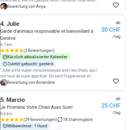
vétérinaire, elle est passée deux fois pour nous aider
avec les injections de mon chat diagnostique
A
Bewertung von Anya
diabétique! On la rappellera avec plaisir et confiance
totale."
4
.
Julie
ab
20 CHF
Garde d'animaux responsable et bienveillant à
/tag
Genève
4.7 km
(
2 Bewertungen
)
Kürzlich aktualisierter Kalender
Zuletzt gebucht: gestern
"Julie a été super consciencieuse avec les chats, qui l
ont tout de suite apprécié. On sent l’expérience et
l’amour des animaux. Très bonne communication et
A
Bewertung von Amandine
belles photos. Je la recommande et ferai de nouveau
appel à elle sans soucis. Merci à vous . "
5
.
Marcio
ab
25 CHF
Je Promène Votre Chien Avec Soin!
/tag
0.6 km
(
29 Bewertungen
)
18
Stammgäste
Mitbewohner: 1 Hund