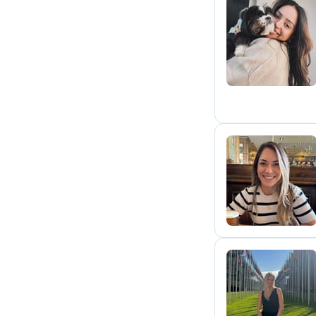
J
P
A