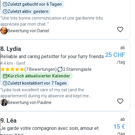
Zuletzt gebucht vor 6 Tagen
Zuletzt aktiv: gestern
"Une très bonne communication et une gardienne très
appréciée par mon chat. "
D
Bewertung von Daniel
8
.
Lydia
ab
25 CHF
Reliable and caring petsitter for your furry friends
/tag
4.4 km - Genf
(
7 Bewertungen
)
2
Stammgäste
Kürzlich aktualisierter Kalender
Zuletzt kontaktiert vor 7 Tagen
"Lydia took excellent care of my cat (and the
appartement) during my absence and kept me
informed of everything. She is a great catsitter."
P
Bewertung von Pauline
9
.
Léa
ab
15 €
Je garde votre compagnon avec soin, amour et
/tag