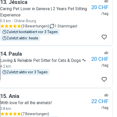
13
.
Jéssica
ab
Roberta est fantastique! Nous l'avons bien aimé et
20 CHF
aussi nos trois chats! Elle a nous envoyé photos et
Caring Pet Lover in Geneva | 2 Years Pet Sitting
vidéos chaque fois quand elle était chez nous. Nous
/tag
Experience
raccomandons Roberta et on l’appellera la prochaine
0.5 km - Chêne-Bourg
fois!🥰🐈"
(
3 Bewertungen
)
1
Stammgast
Zuletzt kontaktiert vor 3 Tagen
Zuletzt aktiv: heute
14
.
Paula
ab
20 CHF
Loving & Reliable Pet Sitter for Cats & Dogs 🐾
/tag
4.2 km
Zuletzt aktiv vor 3 Tagen
15
.
Ania
ab
22 CHF
With love for all the animals!
/tag
3.8 km
(
7 Bewertungen
)