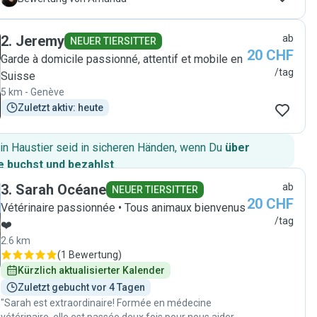
envers notre chatte âgée ont été extraordinaires, nous
apportant une immense sérénité et une profonde
2
.
Jeremy
ab
gratitude. Vanessa a eu un impact positif et durable sur
NEUER TIERSITTER
20 CHF
notre chatte. De plus, nous avons beaucoup apprécié
Garde à domicile passionné, attentif et mobile en
les magnifiques photos et vidéos qu'elle nous a
/tag
Suisse
envoyées pour nous montrer que notre chatte
5 km - Genève
s'épanouissait chez elle. Merci, Vanessa ! 💖"
Zuletzt aktiv: heute
in Haustier seid in sicheren Händen, wenn Du
über
 buchst und bezahlst
.
3
.
Sarah Océane
ab
NEUER TIERSITTER
20 CHF
Vétérinaire passionnée • Tous animaux bienvenus
/tag
❤️
2.6 km
(
1 Bewertung
)
Kürzlich aktualisierter Kalender
Zuletzt gebucht vor 4 Tagen
"Sarah est extraordinaire! Formée en médecine