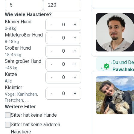
Wie viele Haustiere?
Kleiner Hund
-
+
0-8 kg
J
Mittelgroßer Hund
-
+
8-18 kg
Großer Hund
-
+
18-45 kg
Sehr großer Hund
Du und De
-
+
+45 kg
Pawshake
Katze
-
+
Alle
Kleintier
S
-
+
Vogel, Kaninchen,
Frettchen, ...
Weitere Filter
Sitter hat keine Hunde
Sitter hat keine anderen
Haustiere