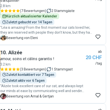
tranquillité!
2.8 km
(
7 Bewertungen
)
2
Stammgäste
Kürzlich aktualisierter Kalender
Zuletzt gebucht vor 14 Tagen
"Léa is amazing! From the first moment our cats loved her,
they are reserved with people they don't know, but they had
an instant connection with her. She took great care of
E
Bewertung von Eleni
them, gave them their meds, played with them... We felt so
much relief that she was with them! She is kind,
10
.
Alizée
ab
responsible and reliable and we had a great
20 CHF
communication! Your pets will be in great hands! "
amour, soins et câlins garantis !
/tag
3.2 km
(
3 Bewertungen
)
1
Stammgast
Zuletzt kontaktiert vor 7 Tagen
Zuletzt aktiv vor 6 Tagen
"Alizée took excellent care of our cat, and always kept
our minds at ease by communicating well and sending
plenty photos. We highly recommend her services."
A
Bewertung von Amal & Gertjan