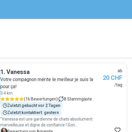
1
.
Vanessa
ab
20 CHF
Votre compagnon mérite le meilleur je suis la
/tag
pour ça!
3.4 km
(
16 Bewertungen
)
8
Stammgäste
Zuletzt gebucht vor 2 Tagen
Zuletzt kontaktiert: gestern
"Vanessa est une gardienne de chats absolument
merveilleuse et digne de confiance ! Son
professionnalisme, son souci du détail et sa douceur
A
Bewertung von Amanda