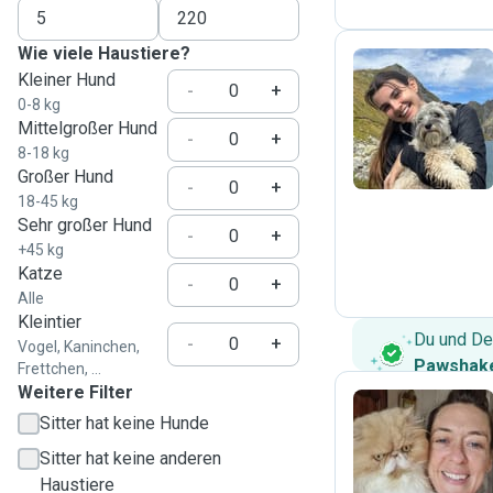
Wie viele Haustiere?
Kleiner Hund
-
+
0-8 kg
S
Mittelgroßer Hund
-
+
8-18 kg
Großer Hund
-
+
18-45 kg
Sehr großer Hund
-
+
+45 kg
Katze
-
+
Alle
Kleintier
Du und De
-
+
Vogel, Kaninchen,
Pawshake
Frettchen, ...
Weitere Filter
Sitter hat keine Hunde
J
Sitter hat keine anderen
Haustiere