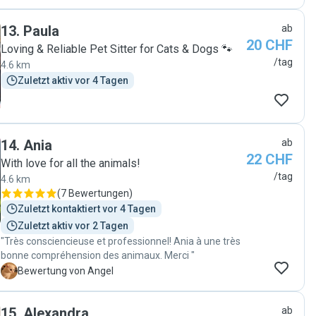
13
.
Paula
ab
20 CHF
Loving & Reliable Pet Sitter for Cats & Dogs 🐾
/tag
4.6 km
Zuletzt aktiv vor 4 Tagen
14
.
Ania
ab
22 CHF
With love for all the animals!
/tag
4.6 km
(
7 Bewertungen
)
Zuletzt kontaktiert vor 4 Tagen
Zuletzt aktiv vor 2 Tagen
"Très consciencieuse et professionnel! Ania à une très
bonne compréhension des animaux. Merci "
A
Bewertung von Angel
15
.
Alexandra
ab