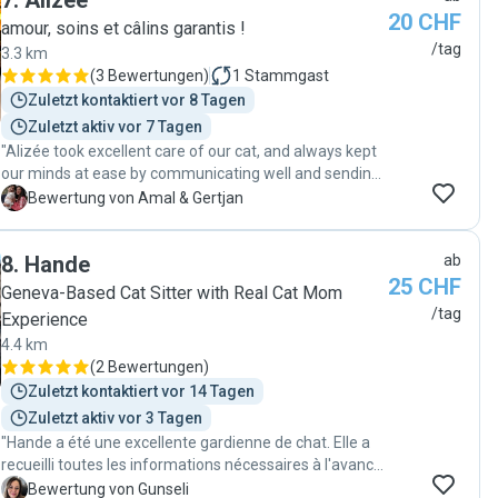
7
.
Alizée
20 CHF
amour, soins et câlins garantis !
/tag
3.3 km
(
3 Bewertungen
)
1
Stammgast
Zuletzt kontaktiert vor 8 Tagen
Zuletzt aktiv vor 7 Tagen
"Alizée took excellent care of our cat, and always kept
our minds at ease by communicating well and sending
plenty photos. We highly recommend her services."
A
Bewertung von Amal & Gertjan
8
.
Hande
ab
25 CHF
Geneva-Based Cat Sitter with Real Cat Mom
/tag
Experience
4.4 km
(
2 Bewertungen
)
Zuletzt kontaktiert vor 14 Tagen
Zuletzt aktiv vor 3 Tagen
"Hande a été une excellente gardienne de chat. Elle a
recueilli toutes les informations nécessaires à l'avance
pour créer un lien avec mon chat et a été très attentive
G
Bewertung von Gunseli