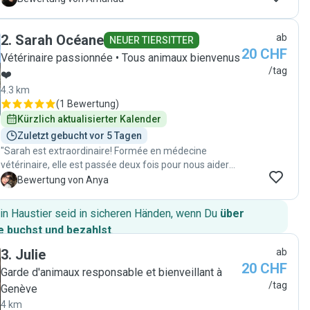
envers notre chatte âgée ont été extraordinaires, nous
apportant une immense sérénité et une profonde
2
.
Sarah Océane
ab
gratitude. Vanessa a eu un impact positif et durable sur
NEUER TIERSITTER
20 CHF
notre chatte. De plus, nous avons beaucoup apprécié
Vétérinaire passionnée • Tous animaux bienvenus
les magnifiques photos et vidéos qu'elle nous a
/tag
❤️
envoyées pour nous montrer que notre chatte
4.3 km
s'épanouissait chez elle. Merci, Vanessa ! 💖"
(
1 Bewertung
)
Kürzlich aktualisierter Kalender
Zuletzt gebucht vor 5 Tagen
"Sarah est extraordinaire! Formée en médecine
vétérinaire, elle est passée deux fois pour nous aider
avec les injections de mon chat diagnostique
A
Bewertung von Anya
diabétique! On la rappellera avec plaisir et confiance
totale."
in Haustier seid in sicheren Händen, wenn Du
über
 buchst und bezahlst
.
3
.
Julie
ab
20 CHF
Garde d'animaux responsable et bienveillant à
/tag
Genève
4 km