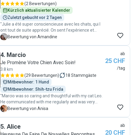
(
2 Bewertungen
)
Kürzlich aktualisierter Kalender
Zuletzt gebucht vor 2 Tagen
"Julie a été super consciencieuse avec les chats, qui l
ont tout de suite apprécié. On sent l’expérience et
l’amour des animaux. Très bonne communication et
A
Bewertung von Amandine
belles photos. Je la recommande et ferai de nouveau
appel à elle sans soucis. Merci à vous . "
4
.
Marcio
ab
25 CHF
Je Promène Votre Chien Avec Soin!
/tag
3.8 km
(
29 Bewertungen
)
18
Stammgäste
Mitbewohner: 1 Hund
Mitbewohner: Shih-tzu Frida
"Marcio was so caring and thoughtful with my cat Leo.
He communicated with me regularly and was very
professional. It was clear that he cares about animals
A
Bewertung von Anisa
and enjoys spending time with him. I will definitely use
Marcio again, and recommend him highly. Marcio était
5
.
Alice
ab
si attentionné et attentionné avec mon chat Leo. Il
20 CHF
communiquait avec moi régulièrement et était très
Heureuse De Faire De Nouvelles Rencontres