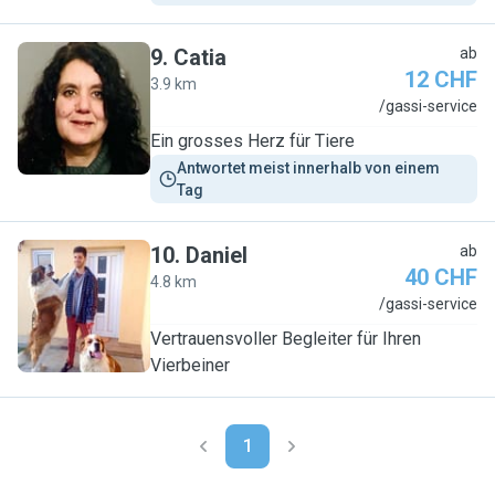
9
.
Catia
ab
12 CHF
3.9 km
C
/gassi-service
Ein grosses Herz für Tiere
Antwortet meist innerhalb von einem 
Tag
10
.
Daniel
ab
40 CHF
4.8 km
D
/gassi-service
Vertrauensvoller Begleiter für Ihren
Vierbeiner
1