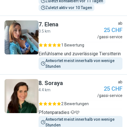
Zuletzt kontaktiert vor 11 Tagen
Zuletzt aktiv vor 10 Tagen
7
.
Elena
ab
25 CHF
0.5 km
E
/gassi-service
1 Bewertung
Einfühlsame und zuverlässige Tiersitterin
Antwortet meist innerhalb von wenige 
Stunden
8
.
Soraya
ab
25 CHF
4.4 km
S
/gassi-service
2 Bewertungen
Pfotenparadies 🐶🩷
Antwortet meist innerhalb von wenige 
Stunden