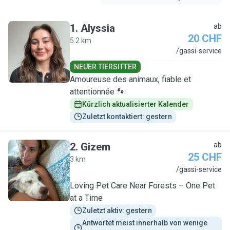
1
.
Alyssia
ab
20 CHF
5.2 km
A
/gassi-service
NEUER TIERSITTER
Amoureuse des animaux, fiable et
attentionnée 🐾
Kürzlich aktualisierter Kalender
Zuletzt kontaktiert: gestern
2
.
Gizem
ab
25 CHF
3 km
G
/gassi-service
Loving Pet Care Near Forests – One Pet
at a Time
Zuletzt aktiv: gestern
Antwortet meist innerhalb von wenige 