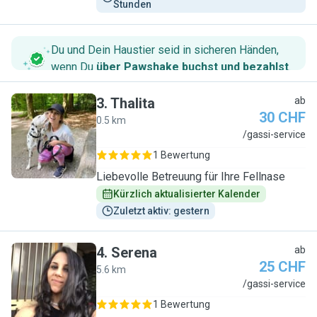
Stunden
Du und Dein Haustier seid in sicheren Händen,
wenn Du
über Pawshake buchst und bezahlst
.
3
.
Thalita
ab
30 CHF
0.5 km
T
/gassi-service
1 Bewertung
Liebevolle Betreuung für Ihre Fellnase
Kürzlich aktualisierter Kalender
Zuletzt aktiv: gestern
4
.
Serena
ab
25 CHF
5.6 km
S
/gassi-service
1 Bewertung