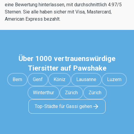
eine Bewertung hinterlassen, mit durchschnittlich 4.97/5
Sternen. Sie alle haben sicher mit Visa, Mastercard,
American Express bezahlt.
Über 1000 vertrauenswürdige
Tiersitter auf Pawshake
Bern
Genf
Köniz
Lausanne
Luzern
Winterthur
Zürich
Zürich
Top-Städte für Gassi gehen