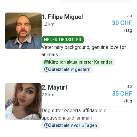
1
.
Filipe Miguel
ab
30 CHF
1.2 km
F
/tag
NEUER TIERSITTER
Veterinary background, genuine love for
animals
Kürzlich aktualisierter Kalender
Zuletzt aktiv: gestern
2
.
Mayuri
ab
35 CHF
2.3 km
M
/tag
Dog sitter esperta, affidabile e
appassionata di animali
Zuletzt aktiv vor 6 Tagen