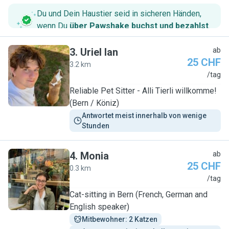
Du und Dein Haustier seid in sicheren Händen,
wenn Du
über Pawshake buchst und bezahlst
.
3
.
Uriel Ian
ab
25 CHF
3.2 km
U
/tag
Reliable Pet Sitter - Alli Tierli willkomme!
(Bern / Köniz)
Antwortet meist innerhalb von wenige 
Stunden
4
.
Monia
ab
25 CHF
0.3 km
M
/tag
Cat-sitting in Bern (French, German and
English speaker)
Mitbewohner: 2 Katzen