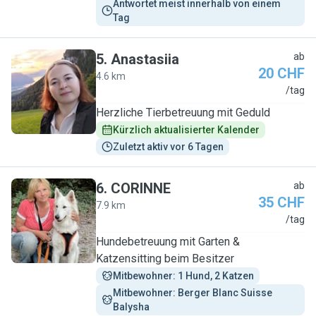
Antwortet meist innerhalb von einem 
Tag
5
.
Anastasiia
ab
20 CHF
4.6 km
A
/tag
Herzliche Tierbetreuung mit Geduld
Kürzlich aktualisierter Kalender
Zuletzt aktiv vor 6 Tagen
6
.
CORINNE
ab
35 CHF
7.9 km
C
/tag
Hundebetreuung mit Garten &
Katzensitting beim Besitzer
Mitbewohner: 1 Hund, 2 Katzen
Mitbewohner: Berger Blanc Suisse 
Balysha