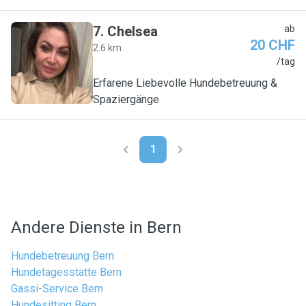
7
.
Chelsea
ab
20 CHF
2.6 km
C
/tag
Erfarene Liebevolle Hundebetreuung &
Spaziergänge
1
Andere Dienste in Bern
Hundebetreuung Bern
Hundetagesstätte Bern
Gassi-Service Bern
Hundesitting Bern