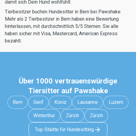
damit sich Dein Hund wohlfühlt.
Tierbesitzer buchen Hundesitter in Bern bei Pawshake.
Mehr als 2 Tierbesitzer in Bern haben eine Bewertung
hinterlassen, mit durchschnittlich 5/5 Sternen. Sie alle
haben sicher mit Visa, Mastercard, American Express
bezahlt.
Über 1000 vertrauenswürdige
Tiersitter auf Pawshake
Bern
Genf
Köniz
Lausanne
Luzern
Winterthur
Zürich
Zürich
Top-Städte für Hundesitting