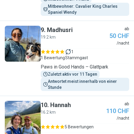
Mitbewohner: Cavalier King Charles 
Spaniel Wendy
9
.
Madhusri
ab
50 CHF
19.2 km
M
/nacht
1
1 Bewertung
Stammgast
Paws in Good Hands – Glattpark
Zuletzt aktiv vor 11 Tagen
Antwortet meist innerhalb von einer 
Stunde
10
.
Hannah
ab
110 CHF
16.2 km
H
/nacht
5 Bewertungen