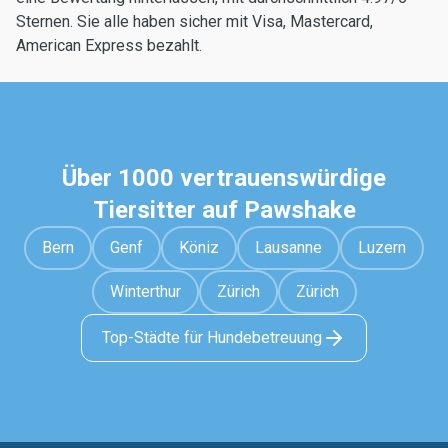
Sternen. Sie alle haben sicher mit Visa, Mastercard,
American Express bezahlt.
Über 1000 vertrauenswürdige
Tiersitter auf Pawshake
Bern
Genf
Köniz
Lausanne
Luzern
Winterthur
Zürich
Zürich
Top-Städte für Hundebetreuung