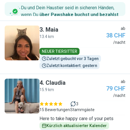
Du und Dein Haustier seid in sicheren Händen,
wenn Du
über Pawshake buchst und bezahlst
.
3
.
Maia
ab
38 CHF
13.4 km
M
/nacht
NEUER TIERSITTER
Zuletzt gebucht vor 3 Tagen
Zuletzt kontaktiert: gestern
4
.
Claudia
ab
79 CHF
15.9 km
C
/nacht
3
15 Bewertungen
Stammgäste
Here to take happy care of your pets
Kürzlich aktualisierter Kalender