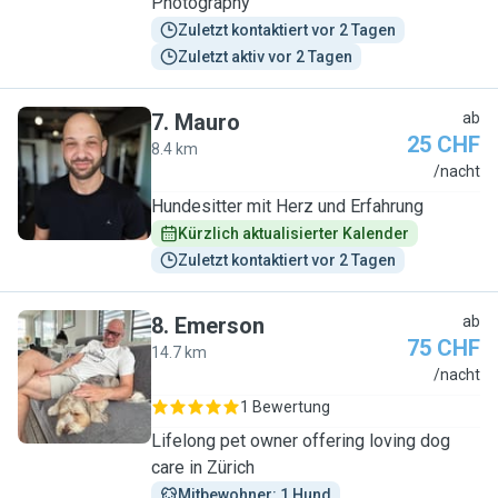
Photography
Zuletzt kontaktiert vor 2 Tagen
Zuletzt aktiv vor 2 Tagen
7
.
Mauro
ab
25 CHF
8.4 km
M
/nacht
Hundesitter mit Herz und Erfahrung
Kürzlich aktualisierter Kalender
Zuletzt kontaktiert vor 2 Tagen
8
.
Emerson
ab
75 CHF
14.7 km
E
/nacht
1 Bewertung
Lifelong pet owner offering loving dog
care in Zürich
Mitbewohner: 1 Hund