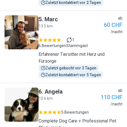
Zuletzt kontaktiert vor 2 Tagen
5
.
Marc
ab
60 CHF
13.5 km
M
/nacht
1
6 Bewertungen
Stammgast
Erfahrener Tiersitter mit Herz und
Fürsorge
Zuletzt gebucht vor 3 Tagen
Zuletzt kontaktiert vor 5 Tagen
6
.
Angela
ab
110 CHF
10.6 km
A
/nacht
5 Bewertungen
Complete Dog Care + Professional Pet