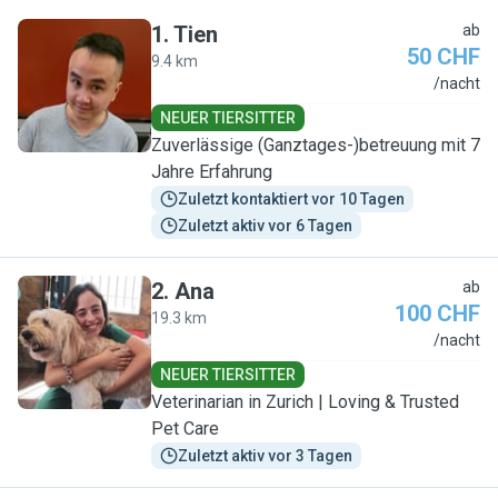
1
.
Tien
ab
50 CHF
9.4 km
T
/nacht
NEUER TIERSITTER
Zuverlässige (Ganztages-)betreuung mit 7
Jahre Erfahrung
Zuletzt kontaktiert vor 10 Tagen
Zuletzt aktiv vor 6 Tagen
2
.
Ana
ab
100 CHF
19.3 km
A
/nacht
NEUER TIERSITTER
Veterinarian in Zurich | Loving & Trusted
Pet Care
Zuletzt aktiv vor 3 Tagen