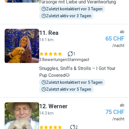
Fürsorge mit Liebe und Verantwortung
Zuletzt kontaktiert vor 3 Tagen
Zuletzt aktiv vor 3 Tagen
11
.
Rea
ab
65 CHF
14.1 km
R
/nacht
1
3 Bewertungen
Stammgast
Snuggles, Sniffs & Strolls – I Got Your
Pup Covered🐶
Zuletzt kontaktiert vor 5 Tagen
Zuletzt aktiv vor 5 Tagen
12
.
Werner
ab
75 CHF
14.3 km
W
/nacht
2