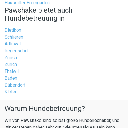
Haussitter Bremgarten
Pawshake bietet auch
Hundebetreuung in
Dietikon
Schlieren
Adliswil
Regensdorf
Zürich
Zürich
Thalwil
Baden
Dübendorf
Kloten
Warum Hundebetreuung?
Wir von Pawshake sind selbst große Hundeliebhaber, und
wir verstehen daher sehr gut, wie stressig es sein kann,