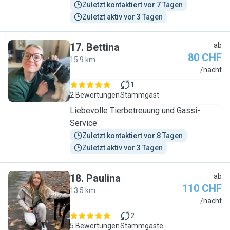
Zuletzt kontaktiert vor 7 Tagen
Zuletzt aktiv vor 3 Tagen
17
.
Bettina
ab
80 CHF
15.9 km
B
/nacht
1
2 Bewertungen
Stammgast
Liebevolle Tierbetreuung und Gassi-
Service
Zuletzt kontaktiert vor 8 Tagen
Zuletzt aktiv vor 3 Tagen
18
.
Paulina
ab
110 CHF
13.5 km
P
/nacht
2
5 Bewertungen
Stammgäste