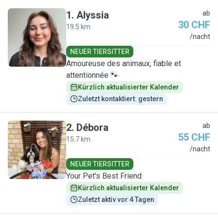
1
.
Alyssia
ab
30 CHF
19.5 km
A
/nacht
NEUER TIERSITTER
Amoureuse des animaux, fiable et
attentionnée 🐾
Kürzlich aktualisierter Kalender
Zuletzt kontaktiert: gestern
2
.
Débora
ab
55 CHF
15.7 km
D
/nacht
NEUER TIERSITTER
Your Pet's Best Friend
Kürzlich aktualisierter Kalender
Zuletzt aktiv vor 4 Tagen