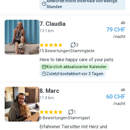
Antwortet meist innerhalb von wenige 
Stunden
7
.
Claudia
ab
79 CHF
13.1 km
C
/nacht
3
15 Bewertungen
Stammgäste
Here to take happy care of your pets
Kürzlich aktualisierter Kalender
Zuletzt kontaktiert vor 3 Tagen
8
.
Marc
ab
60 CHF
11.4 km
M
/nacht
1
6 Bewertungen
Stammgast
Erfahrener Tiersitter mit Herz und