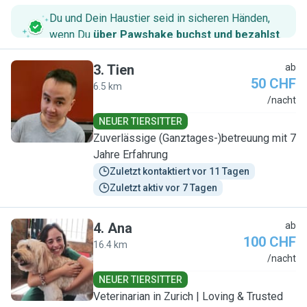
Du und Dein Haustier seid in sicheren Händen,
wenn Du
über Pawshake buchst und bezahlst
.
3
.
Tien
ab
50 CHF
6.5 km
T
/nacht
NEUER TIERSITTER
Zuverlässige (Ganztages-)betreuung mit 7
Jahre Erfahrung
Zuletzt kontaktiert vor 11 Tagen
Zuletzt aktiv vor 7 Tagen
4
.
Ana
ab
100 CHF
16.4 km
A
/nacht
NEUER TIERSITTER
Veterinarian in Zurich | Loving & Trusted