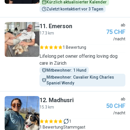
Kürzlich aktualisierter Kalender
Zuletzt kontaktiert vor 3 Tagen
11
.
Emerson
ab
75 CHF
17.3 km
E
/nacht
1 Bewertung
Lifelong pet owner offering loving dog
care in Zürich
Mitbewohner: 1 Hund
Mitbewohner: Cavalier King Charles 
Spaniel Wendy
12
.
Madhusri
ab
50 CHF
15.3 km
M
/nacht
1
1 Bewertung
Stammgast