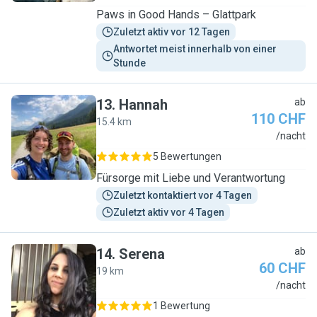
Paws in Good Hands – Glattpark
Zuletzt aktiv vor 12 Tagen
Antwortet meist innerhalb von einer 
Stunde
13
.
Hannah
ab
110 CHF
15.4 km
H
/nacht
5 Bewertungen
Fürsorge mit Liebe und Verantwortung
Zuletzt kontaktiert vor 4 Tagen
Zuletzt aktiv vor 4 Tagen
14
.
Serena
ab
60 CHF
19 km
S
/nacht
1 Bewertung