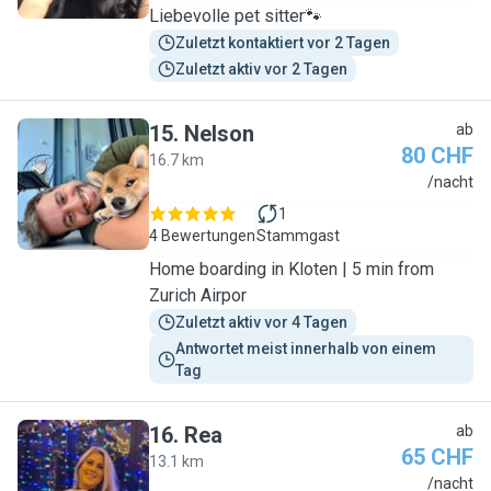
Liebevolle pet sitter🐾
Zuletzt kontaktiert vor 2 Tagen
Zuletzt aktiv vor 2 Tagen
15
.
Nelson
ab
80 CHF
16.7 km
N
/nacht
1
4 Bewertungen
Stammgast
Home boarding in Kloten | 5 min from
Zurich Airpor
Zuletzt aktiv vor 4 Tagen
Antwortet meist innerhalb von einem 
Tag
16
.
Rea
ab
65 CHF
13.1 km
R
/nacht