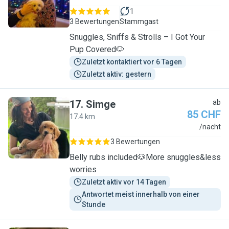
1
3 Bewertungen
Stammgast
Snuggles, Sniffs & Strolls – I Got Your
Pup Covered🐶
Zuletzt kontaktiert vor 6 Tagen
Zuletzt aktiv: gestern
17
.
Simge
ab
85 CHF
17.4 km
S
/nacht
3 Bewertungen
Belly rubs included🐶More snuggles&less
worries
Zuletzt aktiv vor 14 Tagen
Antwortet meist innerhalb von einer 
Stunde