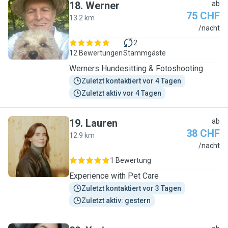
18
.
Werner
ab
75 CHF
13.2 km
W
/nacht
2
12 Bewertungen
Stammgäste
Werners Hundesitting & Fotoshooting
Zuletzt kontaktiert vor 4 Tagen
Zuletzt aktiv vor 4 Tagen
19
.
Lauren
ab
38 CHF
12.9 km
L
/nacht
1 Bewertung
Experience with Pet Care
Zuletzt kontaktiert vor 3 Tagen
Zuletzt aktiv: gestern