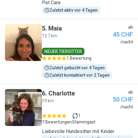
Pet Care
Zuletzt aktiv vor 4 Tagen
5
.
Maia
ab
45 CHF
12.7 km
M
/nacht
NEUER TIERSITTER
1 Bewertung
Zuletzt gebucht vor 4 Tagen
Zuletzt kontaktiert vor 2 Tagen
6
.
Charlotte
ab
50 CHF
19 km
C
/nacht
1
7 Bewertungen
Stammgast
Liebevolle Hundesitter mit Kinder