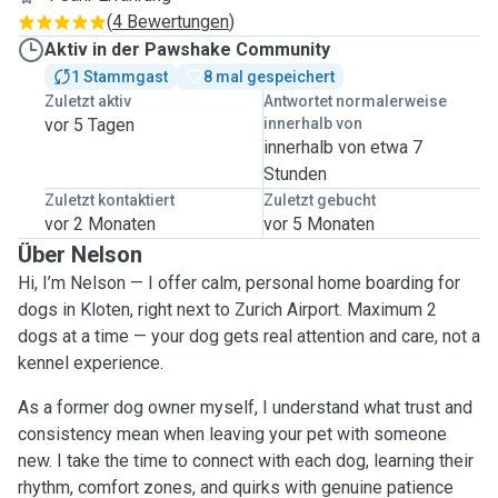
(
4 Bewertungen
)
Aktiv in der Pawshake Community
1 Stammgast
8 mal gespeichert
Zuletzt aktiv
Antwortet normalerweise
vor 5 Tagen
innerhalb von
innerhalb von etwa 7
Stunden
Zuletzt kontaktiert
Zuletzt gebucht
vor 2 Monaten
vor 5 Monaten
Über Nelson
Hi, I’m Nelson — I offer calm, personal home boarding for
dogs in Kloten, right next to Zurich Airport. Maximum 2
dogs at a time — your dog gets real attention and care, not a
kennel experience.
As a former dog owner myself, I understand what trust and
consistency mean when leaving your pet with someone
new. I take the time to connect with each dog, learning their
rhythm, comfort zones, and quirks with genuine patience