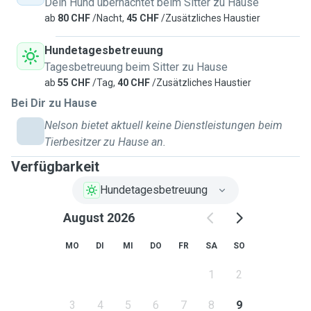
Dein Hund übernachtet beim Sitter zu Hause
ab
80 CHF
/Nacht,
45 CHF
/Zusätzliches Haustier
Hundetagesbetreuung
Tagesbetreuung beim Sitter zu Hause
ab
55 CHF
/Tag,
40 CHF
/Zusätzliches Haustier
Bei Dir zu Hause
Nelson bietet aktuell keine Dienstleistungen beim
Tierbesitzer zu Hause an.
Verfügbarkeit
Hundetagesbetreuung
August 2026
MO
DI
MI
DO
FR
SA
SO
1
2
3
4
5
6
7
8
9