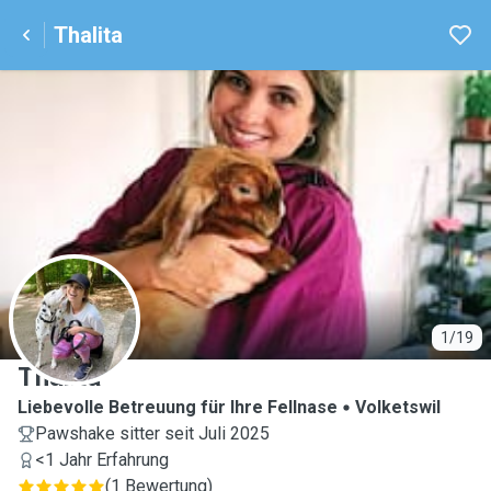
Thalita
T
1/19
Thalita
Liebevolle Betreuung für Ihre Fellnase
Volketswil
Pawshake sitter seit Juli 2025
<1 Jahr Erfahrung
(
1 Bewertung
)